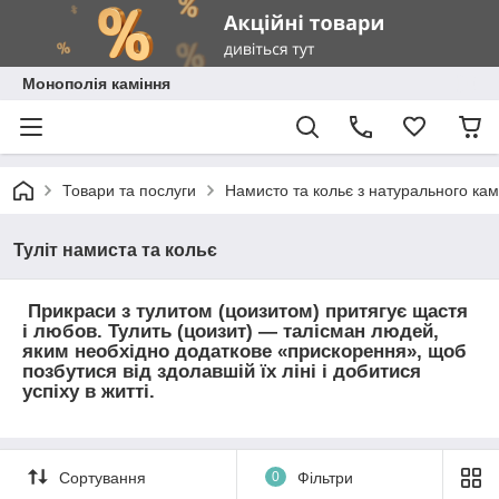
Монополія каміння
Товари та послуги
Намисто та кольє з натурального ка
Туліт намиста та кольє
Прикраси з тулитом (цоизитом) притягує щастя
і любов. Тулить (цоизит) — талісман людей,
яким необхідно додаткове «прискорення», щоб
позбутися від здолавшій їх ліні і добитися
успіху в житті.
Сортування
0
Фільтри