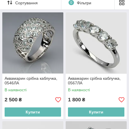
символом стилю і натхнення.
Сортування
0
Фільтри
Аквамарин срібна каблучка,
Аквамарин срібна каблучка,
0546ЛА
0567ЛА
В наявності
В наявності
2 500
1 800
₴
₴
Купити
Купити