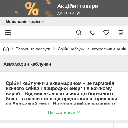
Монополія каміння
Товари та послуги
Срібні каблучки з натуральним камін
Аквамарин каблучки
Срібні каблучки з аквамарином - це гармонія
ніжного сяйва і природної енергії в кожному
виробі. Від вишуканої класики до богемного
бохо - в нашій колекції представлені прикраси
на будь-який смак. Натуральний аквамарин в
обрамленні срібла підкреслює
Показати все
індивідуальність і внутрішню силу своєї
власниці. Кожна каблучка створюється з увагою
до деталей, щоб стати вашим особистим