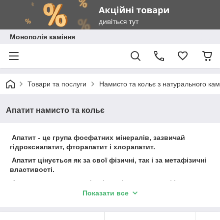
Монополія каміння
Товари та послуги
Намисто та кольє з натурального ка
Апатит намисто та кольє
Апатит - це група фосфатних мінералів, зазвичай
гідроксиапатит, фторапатит і хлорапатит.
Апатит цінується як за свої фізичні, так і за метафізичні
властивості.
Апатит сприяє здоров'ю кісток і загальному фізичному
благополуччю. З метафізичної точки зору апатит
Показати все
пов'язаний з ясністю розуму, спілкуванням і
проникливістю. Апатит - це кристал натхнення, інтелекту