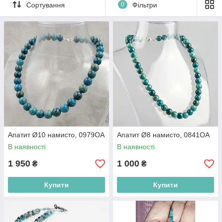
та особистісного зростання, що робить його потужним
Сортування
0
Фільтри
інструментом для тих, хто прагне розширити свої знання
та обізнаність.
Апатит Ø10 намисто, 0979ОА
Апатит Ø8 намисто, 0841ОА
В наявності
В наявності
1 950
1 000
₴
₴
Купити
Купити