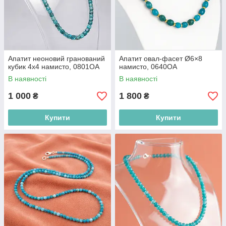
Апатит неоновий гранований
Апатит овал-фасет Ø6×8
кубик 4х4 намисто, 0801ОА
намисто, 0640ОА
В наявності
В наявності
1 000
1 800
₴
₴
Купити
Купити