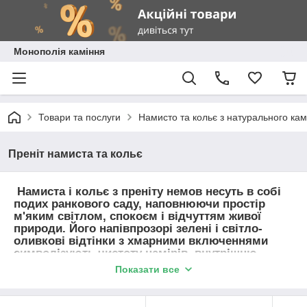
Монополія каміння
Товари та послуги
Намисто та кольє з натурального ка
Преніт намиста та кольє
Намиста і кольє з преніту немов несуть в собі
подих ранкового саду, наповнюючи простір
м'яким світлом, спокоєм і відчуттям живої
природи. Його напівпрозорі зелені і світло-
оливкові відтінки з хмарними включеннями
символізують чистоту намірів, внутрішню
ясність і гармонію з собою. В езотеричному
Показати все
сприйнятті преніт вважається каменем
усвідомленості і захисту, що допомагає чути
інтуїцію, очищати думки і м'яко притягувати