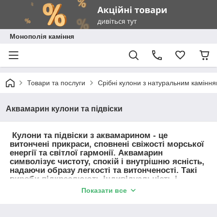
Монополія каміння
Товари та послуги
Срібні кулони з натуральним камінн
Аквамарин кулони та підвіски
Кулони та підвіски з аквамарином - це
витончені прикраси, сповнені свіжості морської
енергії та світлої гармонії. Аквамарин
символізує чистоту, спокій і внутрішню ясність,
надаючи образу легкості та витонченості. Такі
вироби підкреслюють індивідуальність і
стають ідеальним акцентом для повсякденного
Показати все
або святкового образу.