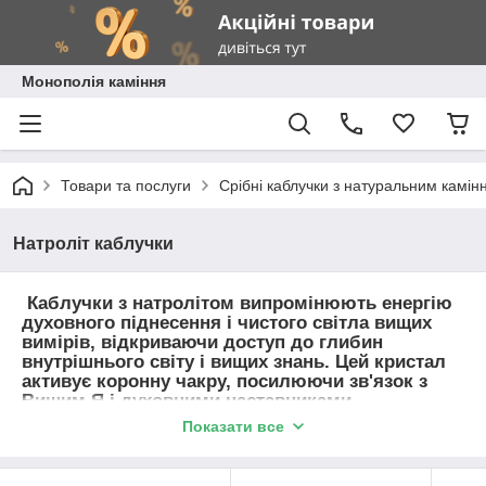
Монополія каміння
Товари та послуги
Срібні каблучки з натуральним камін
Натроліт каблучки
Каблучки з натролітом випромінюють енергію
духовного піднесення і чистого світла вищих
вимірів, відкриваючи доступ до глибин
внутрішнього світу і вищих знань. Цей кристал
активує коронну чакру, посилюючи зв'язок з
Вищим Я і духовними наставниками,
пробуджуючи ясновидіння та інтуїцію. Натроліт
Показати все
очищає ауру й енергетичні центри, усуваючи
блоки й наповнюючи людину гармонією та
спокоєм. Такі каблучки стають потужним