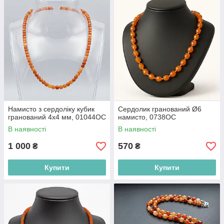
Намисто з сердоліку кубик
Сердолик гранований Ø6
гранований 4х4 мм, 01044ОС
намисто, 0738ОС
В наявності
В наявності
1 000
570
₴
₴
Купити
Купити