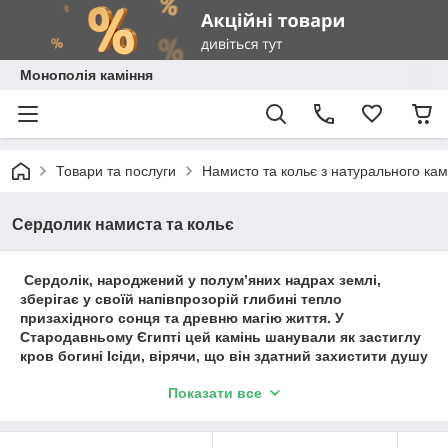
Монополія каміння
Товари та послуги
Намисто та кольє з натурального ка
Сердолик намиста та кольє
Сердолік, народжений у полум’яних надрах землі,
зберігає у своїй напівпрозорій глибині тепло
призахідного сонця та древню магію життя. У
Стародавньому Єгипті цей камінь шанували як застиглу
кров богині Ісіди, вірячи, що він здатний захистити душу
в її мандрах між світами. Ці намиста та кольє огортають
Показати все
свою власницю м'яким бурштиновим сяйвом,
пробуджуючи приховану енергію творення та даруючи
непохитну впевненість у собі. Благородний мінерал