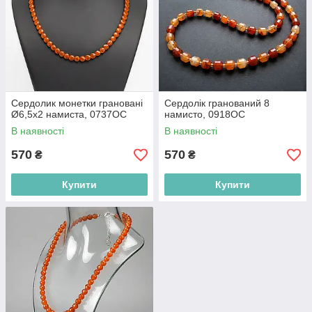
Сердолик монетки грановані
Сердолік гранований 8
Ø6,5х2 намиста, 0737ОС
намисто, 0918ОС
В наявності
В наявності
570
570
₴
₴
Купити
Купити