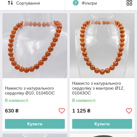
гармонізує простір навколо, перетворюючи кожну
Сортування
0
Фільтри
прикрасу на особистий талісман, що притягує щиру
любов і душевний спокій.
Намисто з натурального
Намисто з натурального
сердоліку з мантрою Ø12,
сердоліку Ø10, 01045ОС
01043ОС
В наявності
В наявності
630
1 125
₴
₴
Купити
Купити