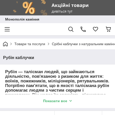
Монополія каміння
Товари та послуги
Срібні каблучки з натуральним камін
Рубін каблучки
Рубін — талісман людей, що займаються
діяльністю, пов'язаною з ризиком для життя:
воїнів, пожежників, міліціонерів, рятувальників.
Потрібно пам'ятати, що в якості талісмана рубін
допомагає людям з чистим серцем і
помислами. Він надає їм мужність, підживлює
енергією і оберігає від травм. Прикраса з
Показати все
рубіном в якості амулета додасть господареві
відчуття радості, підвищить життєві сили,
поліпшить пам'ять, продовжить життя.