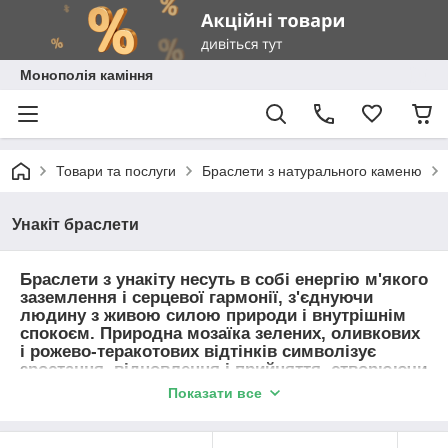
Монополія каміння
Товари та послуги
Браслети з натурального каменю
Унакіт браслети
Браслети з унакіту несуть в собі енергію м'якого
заземлення і серцевої гармонії, з'єднуючи
людину з живою силою природи і внутрішнім
спокоєм. Природна мозаїка зелених, оливкових
і рожево-теракотових відтінків символізує
зростання, відновлення і прийняття, створюючи
відчуття стійкості і захисту. В езотеричному
Показати все
сприйнятті унакіт допомагає відпустити
емоційні затиски, зміцнює інтуїцію і повертає
впевненість у власному шляху. Такі браслети