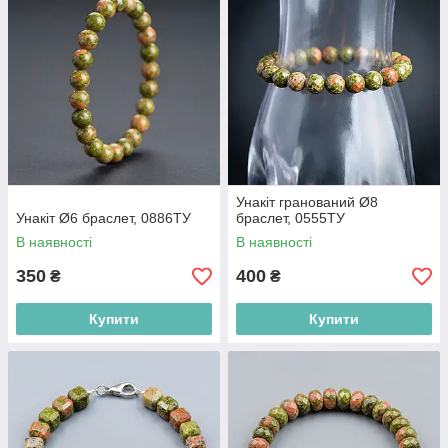
Унакіт гранований Ø8
Унакіт Ø6 браслет, 0886ТУ
браслет, 0555ТУ
В наявності
В наявності
350
400
₴
₴
Купити
Купити