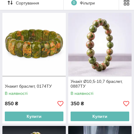
Сортування
0
Фільтри
стають енергетичним оберегом повсякденної
підтримки, наповнюючи простір навколо
власника балансом, теплом і спокійною силою.
Унакіт Ø10,5-10,7 браслет,
Унакит браслет, 0174ТУ
0887ТУ
В наявності
В наявності
850
350
₴
₴
Купити
Купити