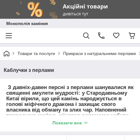
Монополія каміння
Товари та послуги
Прикраси з натуральними перлами
Каблучки з перлами
З давніх-давен персні з перлами шанувалися як
священні амулети мудрості: у Стародавньому
Китаї вірили, що цей камінь народжується в
голові міфічного дракона і захищає свого
власника від обману та злих чар. Наповнений
природною магією, мінерал допомагає набути
впевненості та ясності думок. Така каблучка
Показати все
концентрує творчу енергію, розвиває приховані
таланти, огортає аурою аристократизму та
підкреслює бездоганний смак своєї власниці.