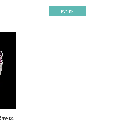
Купити
блучка,