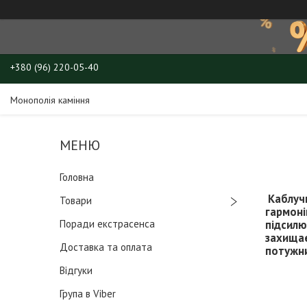
+380 (96) 220-05-40
Монополія каміння
Головна
Каблучк
Товари
гармоні
Поради екстрасенса
підсилю
захищає
Доставка та оплата
потужни
Відгуки
Група в Viber