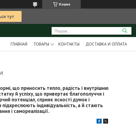
Кошик
ГЛАВНАЯ
ТОВАРЫ
КОНТАКТЫ
ДОСТАВКА И ОПЛАТА
И
формі, що приносить тепло, радість і внутрішню
атку й успіху, що привертає благополуччя і
чий потенціал, сприяє ясності думок і
и підкреслюють індивідуальність, а й стають
ння і самореалізації.