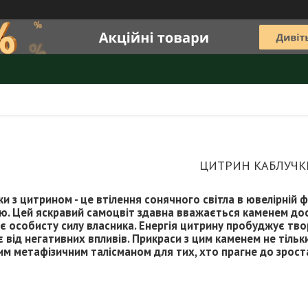
ЦИТРИН КАБЛУЧК
и з цитрином - це втілення сонячного світла в ювелірній 
ю. Цей яскравий самоцвіт здавна вважається каменем дост
є особисту силу власника. Енергія цитрину пробуджує твор
 від негативних впливів. Прикраси з цим каменем не тільк
м метафізичним талісманом для тих, хто прагне до зроста