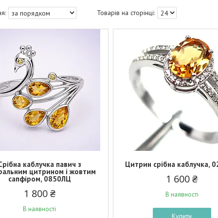
Срібна каблучка павич з
Цитрин срібна каблучка, 
ральним цитрином і жовтим
1 600 ₴
сапфіром, 0850ЛЦ
1 800 ₴
В наявності
В наявності
Купити