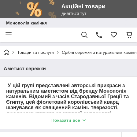
Монополія каміння
Товари та послуги
Срібні сережки з натуральним камін
Аметист сережки
У цій групі представлені авторські прикраси з
натуральним аметистом від бренду Монополія
каменів. Відомий з часів Стародавньої Греції та
Єгипту, цей фіолетовий королівський кварц
шанувався як священний камінь тверезості,
душевного спокою та високої духовності.
Вироби колекції об'єднують глибоке сяйво
Показати все
фіолетових граней та вишукану обробку.
Купуйте ювелірні прикраси та амулети з
аметистом із швидкою доставкою по Києву,