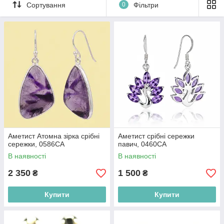
Сортування
0
Фільтри
Одесі та всій Україні для гармонії й захисту.
Аметист Атомна зірка срібні
Аметист срібні сережки
сережки, 0586СА
павич, 0460СА
В наявності
В наявності
2 350
1 500
₴
₴
Купити
Купити