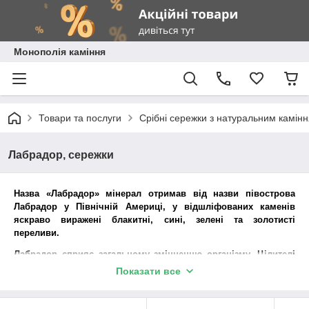
Монополія каміння
Товари та послуги
Срібні сережки з натуральним камін
Лабрадор, сережки
Назва «Лабрадор» мінерал отримав від назви півострова
Лабрадор у Північній Америці, у відшліфованих каменів
яскраво виражені блакитні, сині, зелені та золотисті
переливи.
Лабрадор сприяє загальному зміцненню організму. Цілителі
вважають, що лабрадор полегшує болі при захворюваннях
Показати все
хребта. Лабрадор допомагає при безплідді і деяких
захворюваннях сечостатевої системи. Кільця і кулони
сприяють поліпшенню настрою, полегшують наслідки