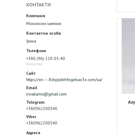
КОНТАКТИ
Монополія каміння
Ірина
+380 (96) 220-05-40
Киевстар
https://xn----8sbpjidehfegebao3x.com/ua/
irinakamni@gmail.com
Аз
+380962200540
+380962200540