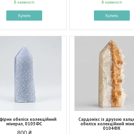
В наявності
В наявності
Купити
Купити
фірин обеліск колекційний
Сардонікс із друзою халц
мінерал, 0103ФС
обеліск колекційний мін
0104ФХ
800 ₴