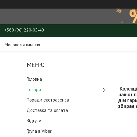
+380 (96) 220-05-40
Монополія каміння
Головна
Колекці
Товари
нашої п
Поради екстрасенса
дім гар
збирає 
Доставка та оплата
Відгуки
Група в Viber