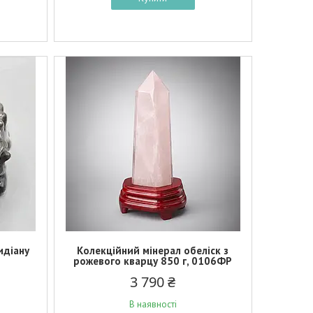
идіану
Колекційний мінерал обеліск з
рожевого кварцу 850 г, 0106ФР
3 790 ₴
В наявності