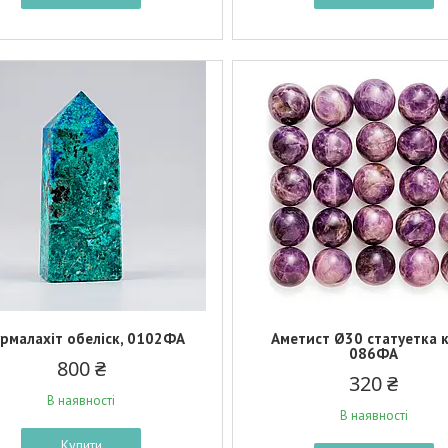
урмалахіт обеліск, 0102ФА
Аметист Ø30 статуетка к
086ФА
800 ₴
320 ₴
В наявності
В наявності
Купити