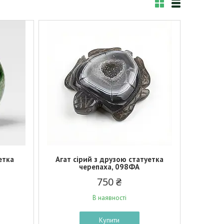
етка
Агат сірий з друзою статуетка
черепаха, 098ФА
750 ₴
В наявності
Купити