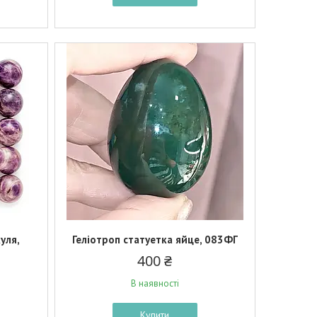
уля,
Геліотроп статуетка яйце, 083ФГ
400 ₴
В наявності
Купити