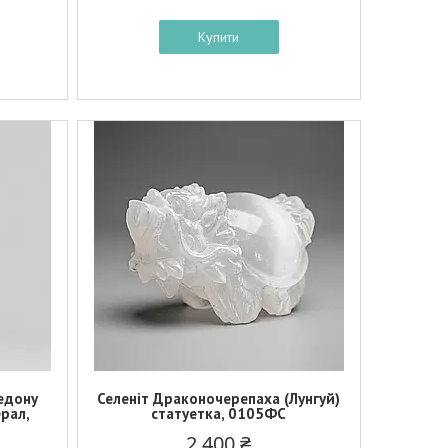
Купити
едону
Селеніт Драконочерепаха (Лунгуй)
ерал,
статуетка, 0105ФС
2 400 ₴