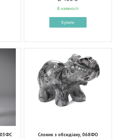
В наявності
Купити
0103ФС
Слоник з обсидіану, 068ФО