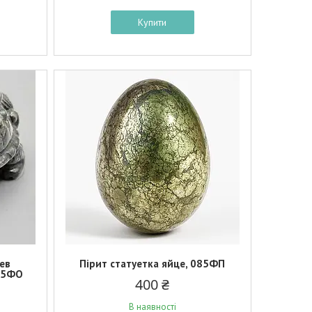
Купити
Лев
Пірит статуетка яйце, 085ФП
095ФО
400 ₴
В наявності