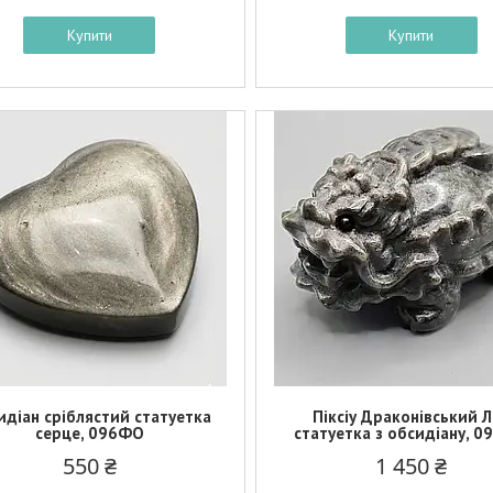
Купити
Купити
идіан сріблястий статуетка
Піксіу Драконівський 
серце, 096ФО
статуетка з обсидіану, 
550 ₴
1 450 ₴