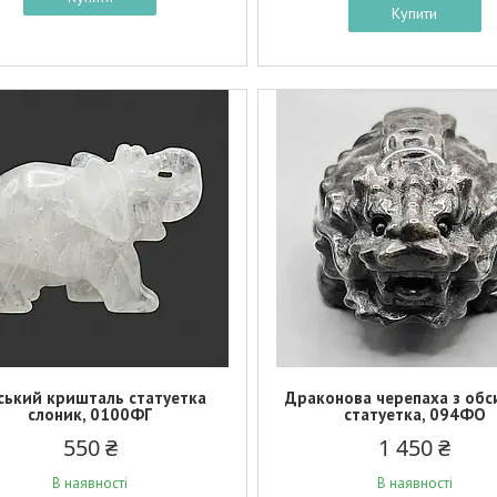
Купити
ський кришталь статуетка
Драконова черепаха з обс
слоник, 0100ФГ
статуетка, 094ФО
550 ₴
1 450 ₴
В наявності
В наявності