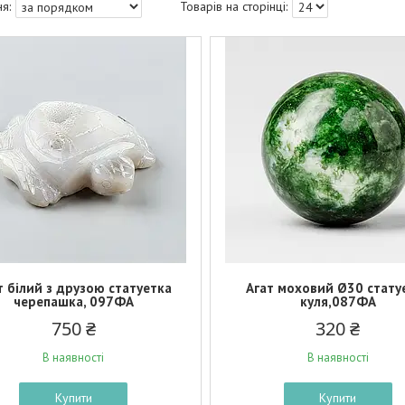
т білий з друзою статуетка
Агат моховий Ø30 стату
черепашка, 097ФА
куля,087ФА
750 ₴
320 ₴
В наявності
В наявності
Купити
Купити