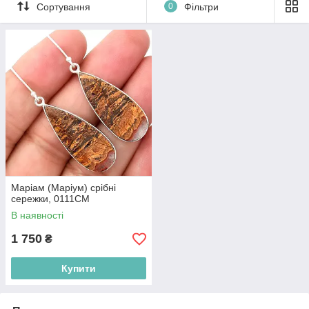
Сортування
0
Фільтри
Маріам (Маріум) срібні
сережки, 0111СМ
В наявності
1 750
₴
Купити