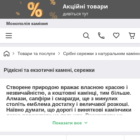
Монополія каміння
Товари та послуги
Срібні сережки з натуральним камін
Рідкісні та екзотичні камені, сережки
Створене природою вражає власною красою і
незвичайністю, а коштовні камінці, тим більше.
Алмази, сапфіри і смарагди, ще з минулих
століть емблема достатку і величавої розкоші.
Наївно думати, що дорогі і виняткові камінчики
легко порахувати на пальцях. Розкривати не
будемо, рекомендуємо екзотичні і просто
Показати все
поодинокі камінчики світу, обділені
громадським увагою.