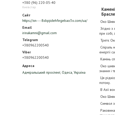
+380 (96) 220-05-40
Киевстар
Камені 
Браслет
https://xn----8sbpjidehfegebao3x.com/ua/
Око Шиви 
Згідно з 
irinakamni@gmail.com
при собі,
Третє Око
+380962200540
Спіраль н
енергії с
+380962200540
Камінь сп
Око шиви 
знання і т
Адміральський проспект, Одеса, Україна
Ця рідкіс
потоку.
В Азії во
Око Шиви 
Символ зц
Раковина 