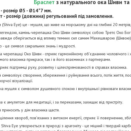
Браслет
з натурального ока Шиви та 
- розмір Ø5 - Ø14*7 мм.
 - розмір (довжина) регульований під замовлення.
(Shiva Eye) це - мушля, що живе на морському дні на глибині 20 метрів, 
легендою, камінь-черепашка Око Шиви символізує собою Третє Око Бога
 завжди оберігається від впливу темних сил самим Махешварою (Шивою)
 - це символ сакральних знань і мудрості.
а черепашці Око Шиви - сприяє гармонійному об'єднанню чоловічого і ж
амого власника прикраси, так і в його взаєминах з партнерами.
рияє підтримці руху, розвитку і цілеспрямованості в справах власника.
символізує створення, збереження і руйнування всього, потік життя, пос
ворчої візуалізації.
на мушля є символом душевного спокою і внутрішньої рівноваги власн
на є амулетом для медитації, і за переказами, захищає від пристріту.
приносить у дім власника щастя.
ілення хвороб, пов'язаних з витоком енергії, сприяє її поверненню, зб
Shiva Eye утворюється в природі з арагоніту - це міцний і твердий карбо