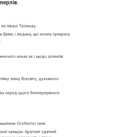
перлів.
на півдні Таїланду.
 Шиви, і людина, що носить прикрасу
.
іночого начал як і щодо аспектів
тійну зміну Всесвіту, духовного
ика серед цього безперервного
ільшенню Особистої сили.
нат кальцію. Арагоніт здатний