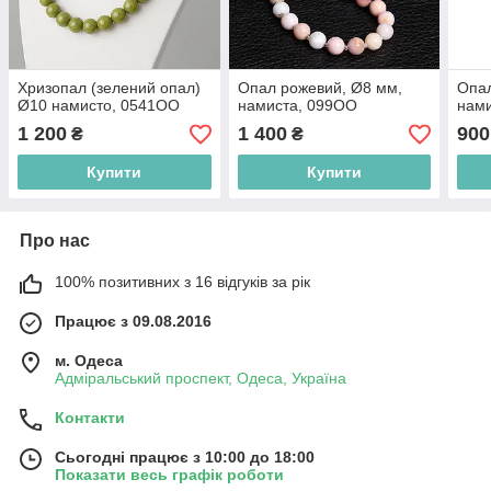
Хризопал (зелений опал)
Опал рожевий, Ø8 мм,
Опал
Ø10 намисто, 0541ОО
намиста, 099ОО
нам
1 200
1 400
900
₴
₴
Купити
Купити
Про нас
100% позитивних з 16 відгуків за рік
Працює з 09.08.2016
м. Одеса
Адміральський проспект, Одеса, Україна
Контакти
Сьогодні працює з 10:00 до 18:00
Показати весь графік роботи