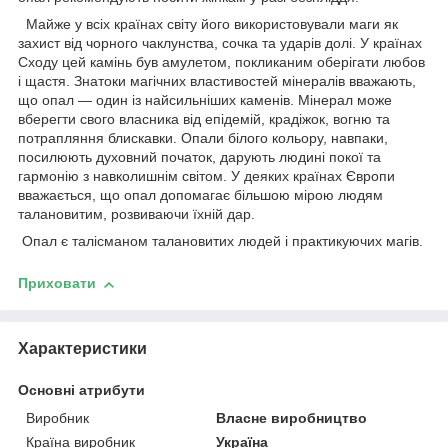
Майже у всіх країнах світу його використовували маги як
захист від чорного чаклунства, сочка та ударів долі. У країнах
Сходу цей камінь був амулетом, покликаним оберігати любов
і щастя. Знатоки магічних властивостей мінералів вважають,
що опал — один із найсильніших каменів. Мінерал може
вберегти свого власника від епідемій, крадіжок, вогню та
потрапляння блискавки. Опали білого кольору, навпаки,
посилюють духовний початок, дарують людині покої та
гармонію з навколишнім світом. У деяких країнах Європи
вважається, що опал допомагає більшою мірою людям
талановитим, розвиваючи їхній дар.
Опал є талісманом талановитих людей і практикуючих магів.
Приховати
Характеристики
Основні атрибути
Виробник
Власне виробництво
Країна виробник
Україна