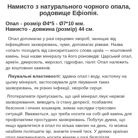
Намисто з натурального чорного опала,
родовище Ефіопія.
Опал - розмір Ø4*5 - Ø7*10 мм.
Намисто - довжина (розмір) 44 см.
Опал допомагає у разі серцевих хвороб, захищає від
інфекційних захворювань, чуми, допомагає ріжкам. Назва
«опал» походить від санскритського слова upala — коштовний
камінь. Інші назви мінералу та його різновидів: Царський опал,
аркеїн, джирозоль, жирозол, гідрофан, гіаліт. Опал належить
до коштовних каменів.
Лікувальні властивості:
здавна опал і воду, настояну на
цьому мінералі, застосовували для лікування таких
захворювань, як різних інфекції, хвороби серця.
Літотерапевти припускають, що цей мінерал лікує нервові
захворювання, виводить із стану депресії, позбавляє
безсоння і нічних кошмарів, знімає наслідки стресових
ситуацій. Вважається, що треба носити на собі цей камінь для
профілактики простудних захворювань. Побутує думка, що
якщо вдивлятися в опал по кілька хвилин на день, то можна
неабияк поліпшити зір, знизити очний тиск. У деяких країнах
опал рекомендують носити жінкам у разі безпліддя.