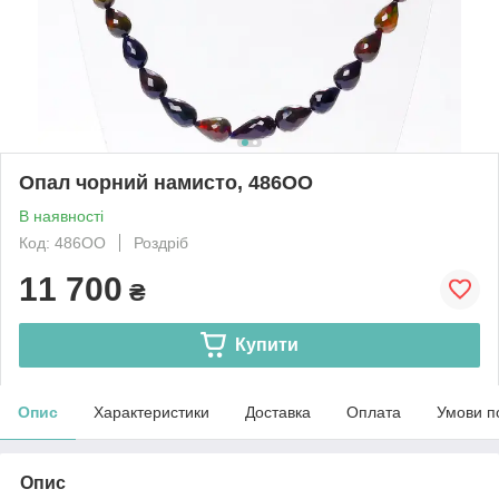
Опал чорний намисто, 486ОО
В наявності
Код: 486ОО
Роздріб
11 700
₴
Купити
Опис
Характеристики
Доставка
Оплата
Умови п
Опис