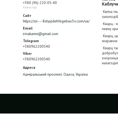
+380 (96) 220-05-40
Каблучка
Киевстар
Квітка тю
склоподіб
https://xn----8sbpjidehfegebao3x.com/ua/
Кварц - я
певну кри
irinakamni@gmail.com
Кварц, що
яскравою 
+380962200540
Кварц тал
добробут,
охоронця,
+380962200540
налагодит
Адміральський проспект, Одеса, Україна