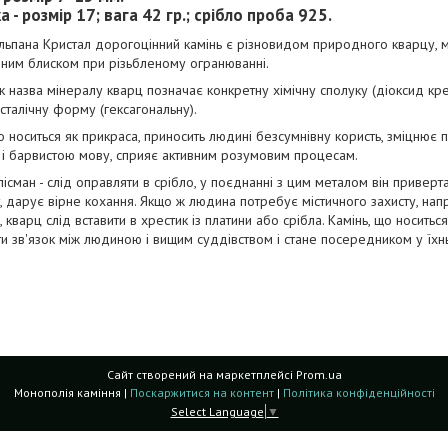
 - розмір 17; вага 42 гр.; срібло проба 925.
льпана Кристал дорогоцінний камінь є різновидом природного кварцу, ма
ним блиском при різьбленому огранюванні.
к назва мінералу кварц позначає конкретну хімічну сполуку (діоксид кр
сталічну форму (гексагональну).
 носиться як прикраса, приносить людині безсумнівну користь, зміцнює п
і барвистою мову, сприяє активним розумовим процесам.
ісман - слід оправляти в срібло, у поєднанні з цим металом він приверта
 дарує вірне кохання. Якщо ж людина потребує містичного захисту, нап
 кварц слід вставити в хрестик із платини або срібла. Камінь, що носить
и зв'язок між людиною і вищим суддівством і стане посередником у їхнь
Сайт створений на маркетплейсі
Prom.ua
Монополія каміння |
Поскаржитися на контент
|
Політика конфіденційності
Select Language
▼