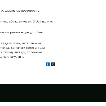
є властивість прозорості зі
емнію, або кремнезем, SiO2), що має
ам'ять, розвиває уяву, робить
є удачу, успіх, матеріальний
риклад, допомоги свого ангела-
ся в такому вигляді, допоможе
ому спілкуванні.