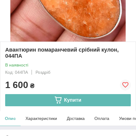
Авантюрин помаранчевий срібний кулон,
044ПА
В наявності
Код: 044ПА
Роздріб
1 600
₴
Купити
Опис
Характеристики
Доставка
Оплата
Умови п