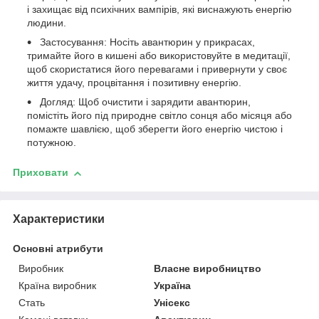
і захищає від психічних вампірів, які виснажують енергію
людини.
Застосування: Носіть авантюрин у прикрасах,
тримайте його в кишені або використовуйте в медитації,
щоб скористатися його перевагами і привернути у своє
життя удачу, процвітання і позитивну енергію.
Догляд: Щоб очистити і зарядити авантюрин,
помістіть його під природне світло сонця або місяця або
помажте шавлією, щоб зберегти його енергію чистою і
потужною.
Приховати
Характеристики
Основні атрибути
Виробник
Власне виробництво
Країна виробник
Україна
Стать
Унісекс