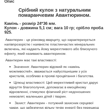
Опис
Срібний кулон з натуральним
помаранчевим Авантюрином.
Камінь - розмір 24*36 мм.
Кулон - довжина 5,1 см; вага 10 гр; срібло проба
925.
Авантюрин - це різновид кварциту, що характеризується
напівпрозорістю і наявністю пластинчастих мінеральних
включень, які надають йому мерехтливого або блискучого
ефекту, який називають авантюрином.
Авантюрин має такі властивості:
Значення: Авантюрин відомий як «камінь
можливостей», вважається найуспішнішим з усіх
кристалів, особливо в прояві процвітання і багатства.
Цілющі властивості: Цей мерехтливий кристал дарує
відчуття благополуччя, допомагає в емоційному
відновленні, стимулює фізичний ріст недоношених
немовлят, маленьких дітей і тварин.
Захист: Авантюрин - потужний захисник серцевої
чакри, що забезпечує вільну течію енергії без перешкод