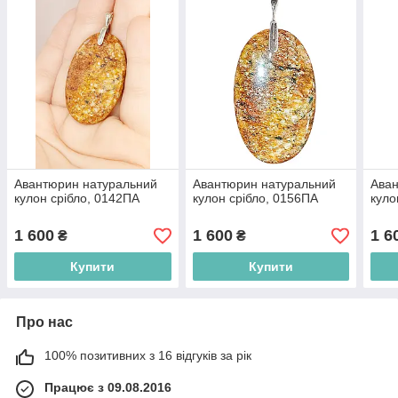
Авантюрин натуральний
Авантюрин натуральний
Аван
кулон срібло, 0142ПА
кулон срібло, 0156ПА
куло
1 600
1 600
1 6
₴
₴
Купити
Купити
Про нас
100% позитивних з 16 відгуків за рік
Працює з 09.08.2016