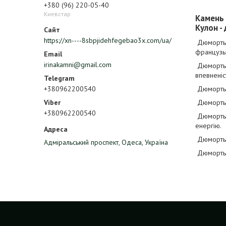
+380 (96) 220-05-40
Киевстар
Камень 
Кулон - 
https://xn----8sbpjidehfegebao3x.com/ua/
Дюмортьєр
французьк
irinakamni@gmail.com
Дюмортьєр
впевненіс
+380962200540
Дюмортьєр
Дюмортьєр
+380962200540
Дюмортьєр
енергію.
Дюмортьєр
Адміральський проспект, Одеса, Україна
Дюмортьє