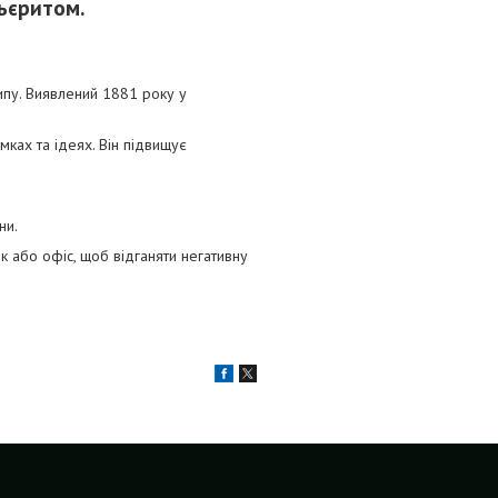
ьєритом.
типу. Виявлений 1881 року у
ках та ідеях. Він підвищує
ни.
 або офіс, щоб відганяти негативну