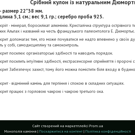
Срібний кулон із натуральним Дюморт
- размер 22*38 мм.
длина 5,1 см.; вес 9,1 гр.; серебро проба 925.
ііт - мінерал, боросилікат алюмінію. Кристалічна структура острівного 
их Альпах і названий на честь французького палеонтолога Е. Дюмортьє.
ит допомагає тим, хто може почуватися не надто впевнено у своїх дум
ть у собі, самодисципліну та самоконтроль.
ит посилює організаторські здібності та наводить порядок.
ит посилить інтуїтивні здібності, екстрасенсорне сприйняття і пророчі с
ит Забезпечує захист, тому його можна помістити біля входу в будинок
ит - відмінний камінь для терпіння і спокою в складних ситуаціях.
рит працює з горловою чакрою і чакрою третього ока.
Сайт створений на маркетплейсі
Prom.ua
Монополія каміння |
Поскаржитися на контент
|
Політика конфіденційності