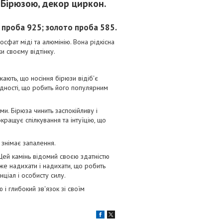
 Бірюзою, декор циркон.
ло проба 925; золото проба 585.
фат міді та алюмінію. Вона рідкісна
и своєму відтінку.
жають, що носіння бірюзи відіб'є
єдності, що робить його популярним
и. Бірюза чинить заспокійливу і
кращує спілкування та інтуїцію, що
 знімає запалення.
 Цей камінь відомий своєю здатністю
оже надихати і надихати, що робить
ціал і особисту силу.
 і глибокий зв'язок зі своїм