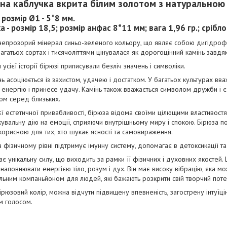
бна каблучка вкрита білим золотом з натуральною
 розмір Ø1 - 5*8 мм.
а - розмір 18,5; розмір анфас 8*11 мм; вага 1,96 гр.; сріб
непрозорий мінерал синьо-зеленого кольору, що являє собою дигідрофос
 багатьох сортах і тисячоліттями цінувалася як дорогоцінний камінь завдяк
усієї історії бірюзі приписували безліч значень і символіки.
ь асоціюється із захистом, удачею і достатком. У багатьох культурах вва
 енергію і принесе удачу. Камінь також вважається символом дружби і 
ом серед близьких.
ї естетичної привабливості, бірюза відома своїми цілющими властивостям
увальну дію на емоції, сприяючи внутрішньому миру і спокою. Бірюза по
 корисною для тих, хто шукає ясності та самовираження.
 фізичному рівні підтримує імунну систему, допомагає в детоксикації та
є унікальну силу, що виходить за рамки її фізичних і духовних якостей.
 наповнювати енергією тіло, розум і дух. Він має високу вібрацію, яка м
льним компаньйоном для людей, які бажають розкрити свій творчий потен
рюзовий колір, можна відчути підвищену впевненість, загострену інтуїцію
м голосом.