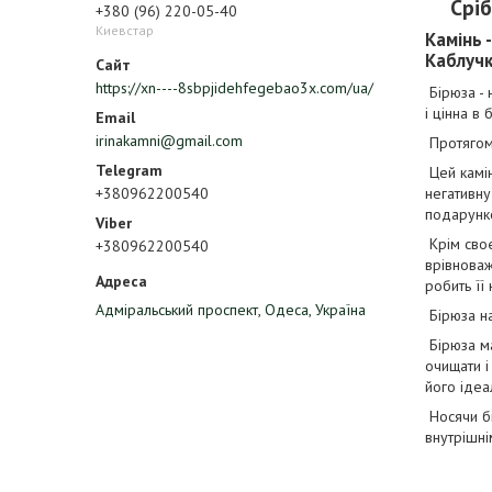
Срі
+380 (96) 220-05-40
Киевстар
Камінь -
Каблучк
https://xn----8sbpjidehfegebao3x.com/ua/
Бірюза - 
і цінна в
irinakamni@gmail.com
Протягом 
Цей камін
+380962200540
негативну
подарунк
Крім своє
+380962200540
врівноваж
робить її
Адміральський проспект, Одеса, Україна
Бірюза на
Бірюза ма
очищати і
його ідеа
Носячи бі
внутрішні