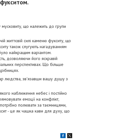
 фукситом.
у мусковиту, що належить до групи
ій життєвій силі каменю фукситу, що
укситу також слугують нагадуванням
було найкращим варіантом.
сть, дозволяючи його яскравій
оціальних перспективах. Що більше
дрібницях.
р людства, зв'язавши вашу душу з
якого наближення небес і постійно
ямовувати емоції на конфлікт,
 потрібно полювати за таємницями,
ксит - це як чашка кави для духу, що