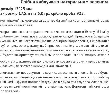
Срібна каблучка з натуральним зеленим
- розмір 13*23 мм.
 - розмір 17,5; вага 6,0 гр.; срібло проба 925.
акож відомий як хромова слюда, - це багатий на хром різновид мінерал
 силікатних мінералів.
акра наповнюється терапевтичними частотами завдяки блискучій і сліпуч
окійному сну і появі новаторських, приємних ідей. Прекрасні вібрації ф
о кожна мить нашого життя - це шанс вибрати задоволення, яке завжди 
вуйте прикраси з фукситу, щоб привнести магію у свою звичайну діяльні
силі висвітлити ваше оточення і змусити вас спостерігати за змінами в с
и будете використовувати, то більше задоволення ви знаходитимете в 
посидите з фукситом, він допоможе вам краще усвідомити природний да
и планети, які життєво необхідні для виживання.
помагає нам повернутися на круги своя, вселяючи впевненість за будь-
 оманливих людей від смертельних психічних атак. Замість того щоб спр
ний камінь фуксит посилає їх туди, де відбуваються чудеса. Але вам не
 - це ви самі і нескінченний потенціал планети. Дорогоцінний камінь фу
полум'я уяви.