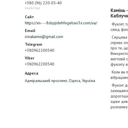
+380 (96) 220-05-40
Киевстар
Камінь 
Каблучка
https://xn----8sbpjidehfegebao3x.com/ua/
Фуксит, т
слюд філо
irinakamni@gmail.com
Серцева ч
сприяє сп
про те, щ
+380962200540
Використо
життєвій 
+380962200540
фукситу в
Коли ви 
вібраціям
Адміральський проспект, Одеса, Україна
Фуксит до
захищаючи
дорогоцін
адже диво
розпалює 