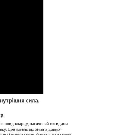
внутрішня сила.
р.
різновид кварцу, насичений оксидами
нку. Цей камінь відомий з давніх-
хисту і витривалості. Основні родовища