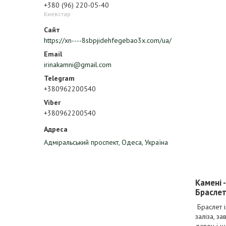
+380 (96) 220-05-40
Киевстар
https://xn----8sbpjidehfegebao3x.com/ua/
irinakamni@gmail.com
+380962200540
+380962200540
Адміральський проспект, Одеса, Україна
Камені 
Браслет
Браслет і
заліза, з
давен і ш