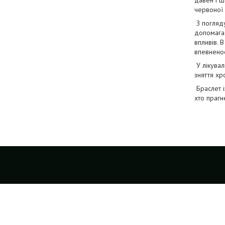
червоної 
З погляду
допомагає
впливів. 
впевненос
У лікувал
зняття хр
Браслет і
хто прагне