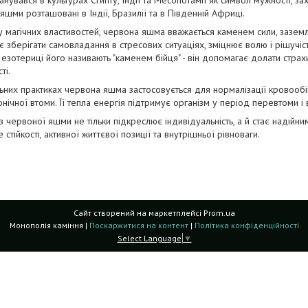
яшми розташовані в Індії, Бразилії та в Південній Африці.
 магічних властивостей, червона яшма вважається каменем сили, заземле
 зберігати самовладання в стресових ситуаціях, зміцнює волю і рішучіст
В езотериці його називають "каменем бійця" - він допомагає долати страх
ті.
ьних практиках червона яшма застосовується для нормалізації кровообіг
онічної втоми. Її тепла енергія підтримує організм у період перевтоми і 
з червоної яшми не тільки підкреслює індивідуальність, а й стає надійн
 стійкості, активної життєвої позиції та внутрішньої рівноваги.
Сайт створений на маркетплейсі
Prom.ua
Монополія каміння |
Поскаржитися на контент
|
Політика конфіденційності
Select Language
▼