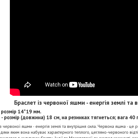
Браслет із червоної яшми - енергія землі та 
- розмір 14*19 мм.
 - розмір (довжина) 18 см, на резинках тягнеться; вага 40 г
з червоної яшми - енергія землі та внутрішня сила. Червона яшма - це 
авдяки яким вона набуває характерного теплого, цегляно-червоного відті
анувався в культурах Єгипту, Індії та Месопотамії як символ мужності, за