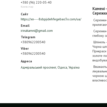
+380 (96) 220-05-40
Киевстар
Камені -
Сережки
https://xn----8sbpjidehfegebao3x.com/ua/
Сережки-х
прилягаюч
irinakamni@gmail.com
Сережки-х
глибоку с
+380962200540
Шпінель -
Чорна шпі
Прикраси 
+380962200540
золоте по
видобуваю
Вважаєтьс
Адміральський проспект, Одеса, Україна
лікувальн
чорною шп
властивос