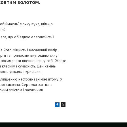
жовтим золотом.
"обіймають" мочку вуха, щільно
и".
са, що об'єднує елегантність і
 його міцність і насичений колір.
гії та приносити внутрішню силу.
посилювати впевненість у собі. Жовте
класику і сучасність. Цей камінь
ють унікальні кристали.
ліпшенню настрою і знімає втому. У
вої системи. Сережки-хаггіси з
боким змістом і захисними