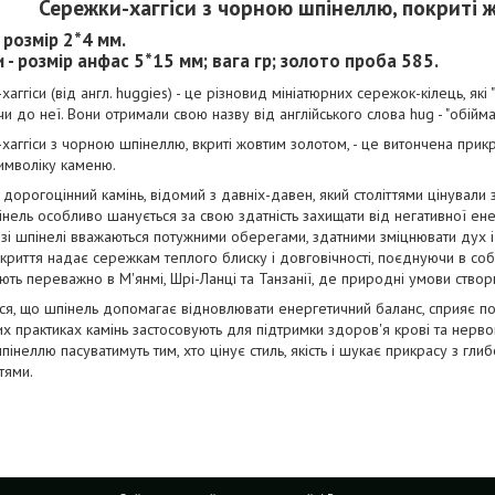
Сережки-хаггіси з чорною шпінеллю, покриті 
 розмір 2*4 мм.
 - розмір анфас 5*15 мм; вага гр; золото проба 585.
аггіси (від англ. huggies) - це різновид мініатюрних сережок-кілець, які 
и до неї. Вони отримали свою назву від англійського слова hug - "обіймат
аггіси з чорною шпінеллю, вкриті жовтим золотом, - це витончена прикра
имволіку каменю.
 дорогоцінний камінь, відомий з давніх-давен, який століттями цінували за
нель особливо шанується за свою здатність захищати від негативної енер
зі шпінелі вважаються потужними оберегами, здатними зміцнювати дух і 
криття надає сережкам теплого блиску і довговічності, поєднуючи в собі 
ть переважно в М'янмі, Шрі-Ланці та Танзанії, де природні умови створю
я, що шпінель допомагає відновлювати енергетичний баланс, сприяє по
их практиках камінь застосовують для підтримки здоров'я крові та нерво
інеллю пасуватимуть тим, хто цінує стиль, якість і шукає прикрасу з гли
тями.