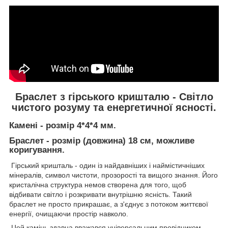
Браслет з гірського кришталю - Світло
чистого розуму та енергетичної ясності.
Камені - розмір 4*4*4 мм.
Браслет - розмір (довжина) 18 см, можливе
коригування.
Гірський кришталь - один із найдавніших і наймістичніших
мінералів, символ чистоти, прозорості та вищого знання. Його
кристалічна структура немов створена для того, щоб
відбивати світло і розкривати внутрішню ясність. Такий
браслет не просто прикрашає, а з'єднує з потоком життєвої
енергії, очищаючи простір навколо.
Цей камінь здавна вважався універсальним провідником