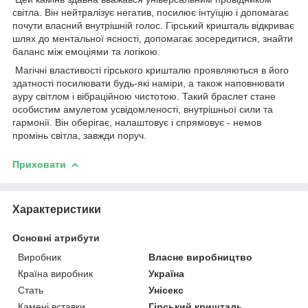
світла. Він нейтралізує негатив, посилює інтуїцію і допомагає
почути власний внутрішній голос. Гірський кришталь відкриває
шлях до ментальної ясності, допомагає зосередитися, знайти
баланс між емоціями та логікою.
Магічні властивості гірського кришталю проявляються в його
здатності посилювати будь-які наміри, а також наповнювати
ауру світлом і вібраційною чистотою. Такий браслет стане
особистим амулетом усвідомленості, внутрішньої сили та
гармонії. Він оберігає, налаштовує і спрямовує - немов
промінь світла, завжди поруч.
Приховати
Характеристики
Основні атрибути
Виробник
Власне виробництво
Країна виробник
Україна
Стать
Унісекс
Камені вставки
Гірський кришталь