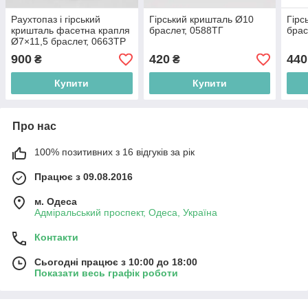
Раухтопаз і гірський
Гірський кришталь Ø10
Гірс
кришталь фасетна крапля
браслет, 0588ТГ
брас
Ø7×11,5 браслет, 0663ТР
900
420
440
₴
₴
Купити
Купити
Про нас
100% позитивних з 16 відгуків за рік
Працює з 09.08.2016
м. Одеса
Адміральський проспект, Одеса, Україна
Контакти
Сьогодні працює з 10:00 до 18:00
Показати весь графік роботи