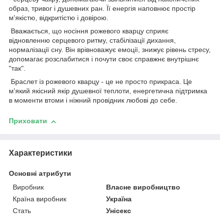
образ, тривог і душевних ран. Її енергія наповнює простір
м'якістю, відкритістю і довірою.
Вважається, що носіння рожевого кварцу сприяє
відновленню серцевого ритму, стабілізації дихання,
нормалізації сну. Він врівноважує емоції, знижує рівень стресу,
допомагає розслабитися і почути своє справжнє внутрішнє
"так".
Браслет із рожевого кварцу - це не просто прикраса. Це
м'який якісний якір душевної теплоти, енергетична підтримка
в моменти втоми і ніжний провідник любові до себе.
Приховати
Характеристики
Основні атрибути
Виробник
Власне виробництво
Країна виробник
Україна
Стать
Унісекс