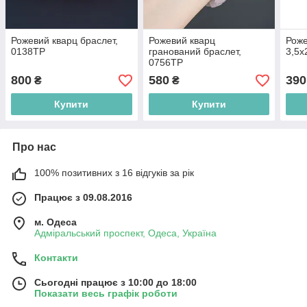
Рожевий кварц браслет,
Рожевий кварц
Роже
0138ТР
гранований браслет,
3,5х
0756ТР
800
580
390
₴
₴
Купити
Купити
Про нас
100% позитивних з 16 відгуків за рік
Працює з 09.08.2016
м. Одеса
Адміральський проспект, Одеса, Україна
Контакти
Сьогодні працює з 10:00 до 18:00
Показати весь графік роботи