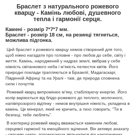
Браслет з натурального рожевого
кварцу - Камінь любові, душевного
тепла і гармонії серця.
Камені - розмір 7*7*7 мм.
Браслет - розмір 18 см, на резинці тягнеться,
можлива підгонка.
Цей браслет з рожевого кварцу немов створений для того,
щоб ніжно нагадати про головне - про любов до себе, світу і
життя. Камінь, народжений у надрах землі, ввібрав у себе
ніжність світанкового неба і м'якість пелюсток квітів. Його
природні поклади трапляються в Бразилії, Мадагаскарі,
Південній Африці та на Уралі - там, де природа сповнена
сили і почуттів.
Рожевий кварц випромінює м'яку, стабілізуючу енергію. Його
колір варіюється від блідо-рожевого до теплого, молочного,
напівпрозорого відтінку - немов внутрішня ніжність, укладена в
камінь. Це мінерал, який не кричить, а тихо говорить: "Ти в
безпеці, тебе люблять".
В езотериці рожевий кварц вважається каменем любові,
серцевої гармонії та емоційного зцілення. Він активує анахату
- серцеву чакру, допомагаючи звільнитися від накопичених