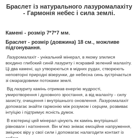
Браслет із натурального лазуромалахіту
- Гармонія небес і сила землі.
Камені - розмір 7*7*7 мм.
Браслет - розмір (довжина) 18 см., можливе
підгонування.
Лазуромалахіт - унікальний мінерал, в якому злилися
воєдино глибокий синій лазуриту і яскравий зелений малахіту.
Ці два камені, що утворюються в мідних рудах, створюють
неповторні природні візерунки, де небесна синь зустрічається
зі смарагдовими потоками землі.
Від лазуриту камінь отримав енергію мудрості,
умиротворення і духовного зростання, а від малахіту - силу
захисту, очищення і внутрішнього оновлення. Лазуромалахіт
допомагає знайти гармонію між розумом і серцем, розвиває
інтуїцію і підтримує ясність думок.
В езотериці цей мінерал цінують як камінь внутрішньої
рівноваги і натхнення. Він м'яко знімає емоційне напруження,
зміцнює віру у свої сили і допомагає налагодити контакт із
собою.