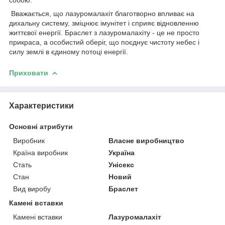
Вважається, що лазуромалахіт благотворно впливає на
дихальну систему, зміцнює імунітет і сприяє відновленню
життєвої енергії. Браслет з лазуромалахіту - це не просто
прикраса, а особистий оберіг, що поєднує чистоту небес і
силу землі в єдиному потоці енергії.
Приховати
Характеристики
Основні атрибути
Виробник
Власне виробництво
Країна виробник
Україна
Стать
Унісекс
Стан
Новий
Вид виробу
Браслет
Камені вставки
Камені вставки
Лазуромалахіт