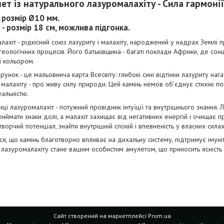
ет із натурального лазуромалахіту - Сила гармонії
- розмір Ø10 мм.
 - розмір 18 см, можлива підгонка.
ахіт - рідкісний союз лазуриту і малахіту, народжений у надрах Землі пр
геологічних процесів. Його батьківщина - багаті поклади Африки, де сонц
і кольором.
рунок - це мальовнича карта Всесвіту: глибокі сині відтінки лазуриту наг
малахіту - про живу силу природи. Цей камінь немов об'єднує стихію пов
еальністю.
ці лазуромалахіт - потужний провідник інтуїції та внутрішнього знання.
риймати знаки долі, а малахіт захищає від негативних енергій і очищає п
творчий потенціал, знайти внутрішній спокій і впевненість у власних силах
я, що камінь благотворно впливає на дихальну систему, підтримує імуніт
 лазуромалахіту стане вашим особистим амулетом, що приносить ясність 
Сайт створений на маркетплейсі
Prom.ua