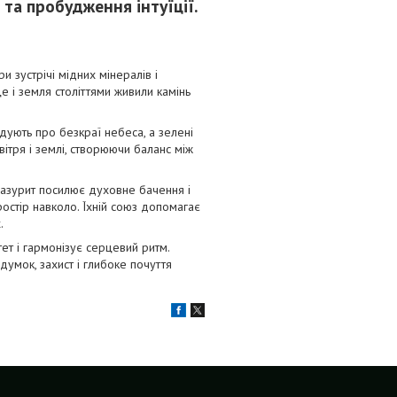
 та пробудження інтуїції.
и зустрічі мідних мінералів і
е і земля століттями живили камінь
адують про безкраї небеса, а зелені
ітря і землі, створюючи баланс між
 Лазурит посилює духовне бачення і
ростір навколо. Їхній союз допомагає
.
ет і гармонізує серцевий ритм.
думок, захист і глибоке почуття