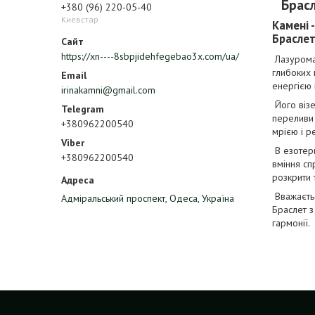
Брасл
+380 (96) 220-05-40
Киевстар
Камені 
Браслет
https://xn----8sbpjidehfegebao3x.com/ua/
Лазуромал
глибоких 
енергією 
irinakamni@gmail.com
Його візе
переливи 
+380962200540
мрією і р
В езотери
+380962200540
вміння сп
розкрити 
Вважаєтьс
Адміральський проспект, Одеса, Україна
Браслет з
гармонії.