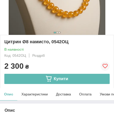
Цитрин Ø8 намисто, 0542ОЦ
В наявності
Код: 0542ОЦ
Роздріб
2 300
₴
Купити
Опис
Характеристики
Доставка
Оплата
Умови п
Опис