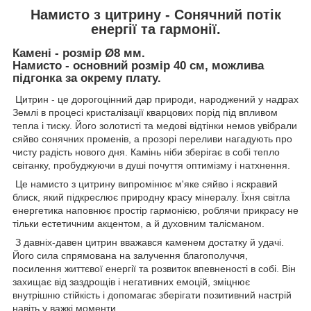
Намисто з цитрину - Сонячний потік
енергії та гармонії.
Камені - розмір Ø8 мм.
Намисто - основний розмір 40 см, можлива
підгонка за окрему плату.
Цитрин - це дорогоцінний дар природи, народжений у надрах
Землі в процесі кристалізації кварцових порід під впливом
тепла і тиску. Його золотисті та медові відтінки немов увібрали
сяйво сонячних променів, а прозорі переливи нагадують про
чисту радість нового дня. Камінь ніби зберігає в собі тепло
світанку, пробуджуючи в душі почуття оптимізму і натхнення.
Це намисто з цитрину випромінює м'яке сяйво і яскравий
блиск, який підкреслює природну красу мінералу. Їхня світла
енергетика наповнює простір гармонією, роблячи прикрасу не
тільки естетичним акцентом, а й духовним талісманом.
З давніх-давен цитрин вважався каменем достатку й удачі.
Його сила спрямована на залучення благополуччя,
посилення життєвої енергії та розвиток впевненості в собі. Він
захищає від заздрощів і негативних емоцій, зміцнює
внутрішню стійкість і допомагає зберігати позитивний настрій
навіть у важкі моменти.