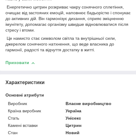
Енергетично цитрин розкриває чакру сонячного сплетіння,
очищає від застояних емоцій, наповнює бадьорістю і спонукає
до активних дій. Він гармонізує дихання, сприяє зміцненню
імунітету, допомагає організму швидше відновлюватися після
стресу і втоми.
Це намисто стає символом світла та внутрішньої сили,
джерелом сонячного натхнення, що веде власника до
гармонії, радості та відчуття достатку в житті.
Приховати
Характеристики
Основні атрибути
Виробник
Власне виробництво
Країна виробник
Україна
Стать
Унісекс
Камені вставки
Цитрин
Стан
Новий