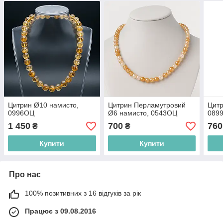
Цитрин Ø10 намисто,
Цитрин Перламутровий
Цитр
0996ОЦ
Ø6 намисто, 0543ОЦ
089
1 450
700
760
₴
₴
Купити
Купити
Про нас
100% позитивних з 16 відгуків за рік
Працює з 09.08.2016