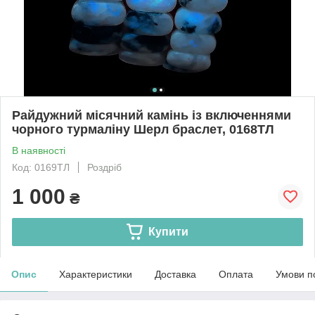
Райдужний місячний камінь із включеннями
чорного турмаліну Шерл браслет, 0168ТЛ
В наявності
Код: 0169ТЛ
Роздріб
1 000
₴
Купити
Опис
Характеристики
Доставка
Оплата
Умови п