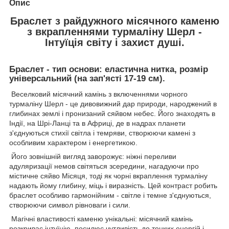
Опис
Браслет з райдужного місячного каменю
з вкрапленнями турмаліну Шерл -
Інтуїція світу і захист душі.
Браслет - тип основи: еластична нитка, розмір
універсальний (на зап'ясті 17-19 см).
Веселковий місячний камінь з включеннями чорного
турмаліну Шерл - це дивовижний дар природи, народжений в
глибинах землі і пронизаний сяйвом небес. Його знаходять в
Індії, на Шрі-Ланці та в Африці, де в надрах планети
з'єднуються стихії світла і темряви, створюючи камені з
особливим характером і енергетикою.
Його зовнішній вигляд заворожує: ніжні переливи
адуляризації немов світяться зсередини, нагадуючи про
містичне сяйво Місяця, тоді як чорні вкраплення турмаліну
надають йому глибину, міць і виразність. Цей контраст робить
браслет особливо гармонійним - світле і темне з'єднуються,
створюючи символ рівноваги і сили.
Магічні властивості каменю унікальні: місячний камінь
розкриває інтуїцію, посилює чутливість до тонких енергій і