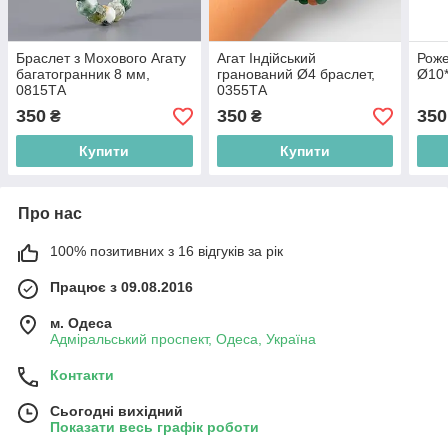
Браслет з Мохового Агату
Агат Індійський
Роже
багатогранник 8 мм,
гранований Ø4 браслет,
Ø10*
0815ТА
0355ТА
350
350
350
₴
₴
Купити
Купити
Про нас
100% позитивних з 16 відгуків за рік
Працює з 09.08.2016
м. Одеса
Адміральський проспект, Одеса, Україна
Контакти
Сьогодні вихідний
Показати весь графік роботи