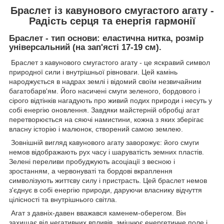
Браслет із кавунового смугастого агату -
Радість серця та енергія гармонії
Браслет - тип основи: еластична нитка, розмір
універсальний (на зап'ясті 17-19 см).
Браслет з кавунового смугастого агату - це яскравий символ
природної сили і внутрішньої рівноваги. Цей камінь
народжується в надрах землі і відомий своїм незвичайним
багатобарв'ям. Його насичені смуги зеленого, бордового і
сірого відтінків нагадують про живий подих природи і несуть у
собі енергію оновлення. Завдяки майстерній обробці агат
перетворюється на сяючі намистини, кожна з яких зберігає
власну історію і малюнок, створений самою землею.
Зовнішній вигляд кавунового агату заворожує: його смуги
немов відображають рух часу і шаруватість земних пластів.
Зелені переливи пробуджують асоціації з весною і
зростанням, а червонуваті та бордові вкраплення
символізують життєву силу і пристрасть. Цей браслет немов
з'єднує в собі енергію природи, даруючи власнику відчуття
цілісності та внутрішнього світла.
Агат з давніх-давен вважався каменем-оберегом. Він
захищає від негативних впливів, зміцнює енергетичне поле і