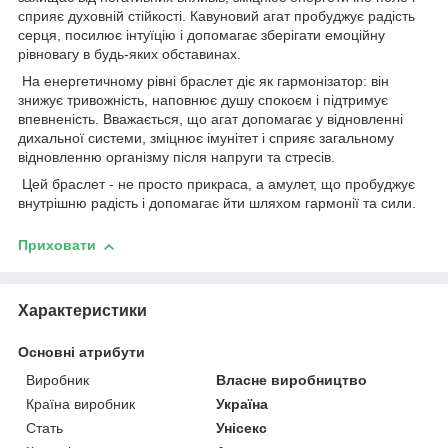
сприяє духовній стійкості. Кавуновий агат пробуджує радість
серця, посилює інтуїцію і допомагає зберігати емоційну
рівновагу в будь-яких обставинах.
На енергетичному рівні браслет діє як гармонізатор: він
знижує тривожність, наповнює душу спокоєм і підтримує
впевненість. Вважається, що агат допомагає у відновленні
дихальної системи, зміцнює імунітет і сприяє загальному
відновленню організму після напруги та стресів.
Цей браслет - не просто прикраса, а амулет, що пробуджує
внутрішню радість і допомагає йти шляхом гармонії та сили.
Приховати
Характеристики
Основні атрибути
Виробник
Власне виробництво
Країна виробник
Україна
Стать
Унісекс