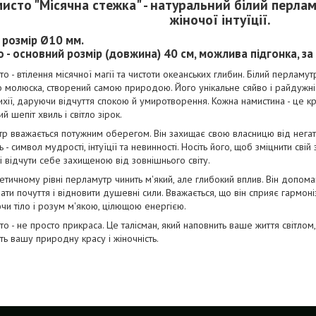
исто "Місячна стежка" - натуральний білий перлам
жіночої інтуїції.
- розмір Ø10 мм.
 - основний розмір (довжина) 40 см, можлива підгонка, за
о - втілення місячної магії та чистоти океанських глибин. Білий перламу
 молюска, створений самою природою. Його унікальне сяйво і райдужн
ихії, даруючи відчуття спокою й умиротворення. Кожна намистина - це к
ий шепіт хвиль і світло зірок.
 вважається потужним оберегом. Він захищає свою власницю від негативн
 - символ мудрості, інтуїції та невинності. Носіть його, щоб зміцнити свій з
і відчути себе захищеною від зовнішнього світу.
тичному рівні перламутр чинить м'який, але глибокий вплив. Він допома
ати почуття і відновити душевні сили. Вважається, що він сприяє гармоніз
и тіло і розум м'якою, цілющою енергією.
о - не просто прикраса. Це талісман, який наповнить ваше життя світлом,
ть вашу природну красу і жіночність.