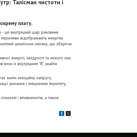
утр: Талісман чистоти і
 окрему плату.
тр - це внутрішній шар раковини
і переливи відображають енергію
рихітний шматочок океану, що зберігає
ої енергії, заздрості та лихого ока.
в'язок із внутрішнім "Я", знайти
гає зняти емоційну напругу,
ації дихання і зміцненню імунітету,
 спокоєм і впевненістю, а також