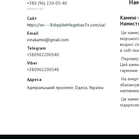
Нам
+380 (96) 220-05-40
Киевстар
Камені 
Намисто
https://xn----8sbpjidehfegebao3x.com/ua/
Це намист
морського
irinakamni@gmail.com
водної ст
в собі тих
+380962200540
Перламутр
Цей камінь
+380962200540
гармонію 
На енерге
збалансув
Адміральський проспект, Одеса, Україна
наповнююч
Це намист
підкресли