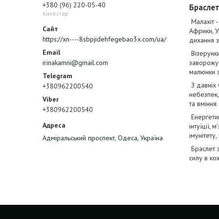
+380 (96) 220-05-40
Браслет
Киевстар
Малахіт -
Африки, У
https://xn----8sbpjidehfegebao3x.com/ua/
дихання з
Візерунки
irinakamni@gmail.com
заворожую
малюнки з
З давніх 
+380962200540
небезпек,
та вміння
+380962200540
Енергетик
інтуїції,
імунітету
Адміральський проспект, Одеса, Україна
Браслет з
силу в ко