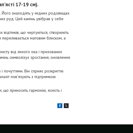
п'ясті 17-19 см).
и. Його знаходять у мідних родовищах
их руд. Цей камінь увібрав у себе
 відтінків, що чергуються, створюють
я переливається матовим блиском, а
ахисту від лихого ока і прихованих
амінь символізує зростання, оновлення
і почуттями. Він сприяє розкриттю
малахіт пов'язують з підтримкою
 що приносить гармонію, ясність і