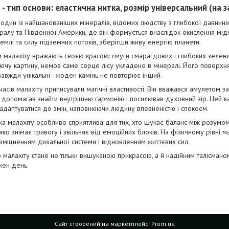
 - тип основи: еластична нитка, розмір універсальний (на за
 один із найшанованіших мінералів, відомих людству з глибокої давнин
ралу та Південної Америки, де він формується внаслідок окислення мідн
емлі та силу підземних потоків, зберігши живу енергію планети.
 малахіту вражають своєю красою: смуги смарагдових і глибоких зелених
чу картину, немов саме серце лісу укладено в мінералі. Його поверхн
авжди унікальні - жоден камінь не повторює інший.
часів малахіту приписували магічні властивості. Він вважався амулетом з
 допомагав знайти внутрішню гармонію і посилював духовний зір. Цей к
 адаптуватися до змін, наповнюючи людину впевненістю і спокоєм.
а малахіту особливо сприятлива для тих, хто шукає баланс між розумом 
 м'яко знімає тривогу і звільняє від емоційних блоків. На фізичному рівні 
, зміцненням дихальної системи і відновленням життєвих сил.
 малахіту стане не тільки вишуканою прикрасою, а й надійним талісманом,
жен день.
Сайт створений на маркетплейсі
Prom.ua