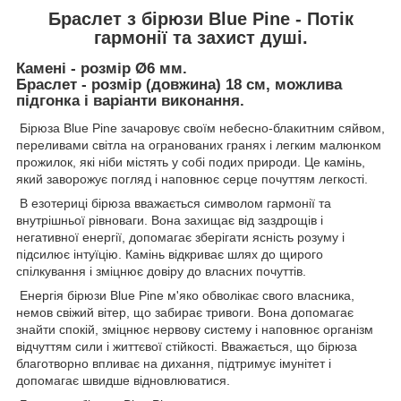
Браслет з бірюзи Blue Pine - Потік
гармонії та захист душі.
Камені - розмір Ø6 мм.
Браслет - розмір (довжина) 18 см, можлива
підгонка і варіанти виконання.
Бірюза Blue Pine зачаровує своїм небесно-блакитним сяйвом,
переливами світла на огранованих гранях і легким малюнком
прожилок, які ніби містять у собі подих природи. Це камінь,
який заворожує погляд і наповнює серце почуттям легкості.
В езотериці бірюза вважається символом гармонії та
внутрішньої рівноваги. Вона захищає від заздрощів і
негативної енергії, допомагає зберігати ясність розуму і
підсилює інтуїцію. Камінь відкриває шлях до щирого
спілкування і зміцнює довіру до власних почуттів.
Енергія бірюзи Blue Pine м'яко обволікає свого власника,
немов свіжий вітер, що забирає тривоги. Вона допомагає
знайти спокій, зміцнює нервову систему і наповнює організм
відчуттям сили і життєвої стійкості. Вважається, що бірюза
благотворно впливає на дихання, підтримує імунітет і
допомагає швидше відновлюватися.