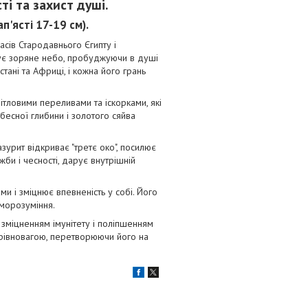
ті та захист душі.
п'ясті 17-19 см).
асів Стародавнього Єгипту і
адує зоряне небо, пробуджуючи в душі
тані та Африці, і кожна його грань
тловими переливами та іскорками, які
ебесної глибини і золотого сяйва
зурит відкриває "третє око", посилює
жби і чесності, дарує внутрішній
и і зміцнює впевненість у собі. Його
єморозуміння.
 зміцненням імунітету і поліпшенням
 рівновагою, перетворюючи його на