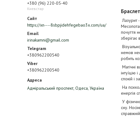
+380 (96) 220-05-40
Киевстар
Браслет
Лазурит -
https://xn----8sbpjidehfegebao3x.com/ua/
Месопотам
почуття н
зберігає 
irinakamni@gmail.com
Візуально
немов нес
+380962200540
робить ко
Магічні в
+380962200540
інтуїцію 
спокій і 
На психол
Адміральський проспект, Одеса, Україна
енергія с
У фізично
сну. Носі
справжній