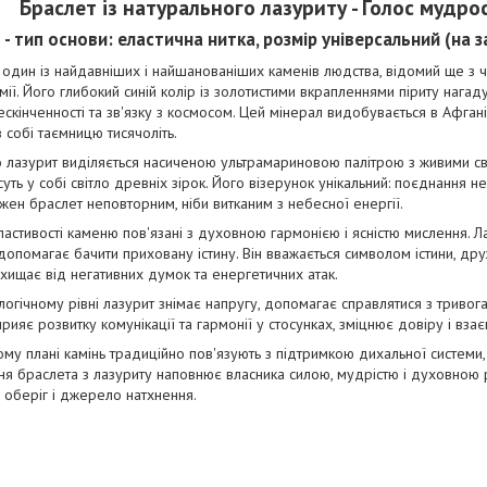
Браслет із натурального лазуриту - Голос мудрос
 - тип основи: еластична нитка, розмір універсальний (на за
 один із найдавніших і найшанованіших каменів людства, відомий ще з ч
ії. Його глибокий синій колір із золотистими вкрапленнями піриту наг
ескінченності та зв'язку з космосом. Цей мінерал видобувається в Афганіс
в собі таємницю тисячоліть.
 лазурит виділяється насиченою ультрамариновою палітрою з живими сві
уть у собі світло древніх зірок. Його візерунок унікальний: поєднання н
жен браслет неповторним, ніби витканим з небесної енергії.
ластивості каменю пов'язані з духовною гармонією і ясністю мислення. Ла
і допомагає бачити приховану істину. Він вважається символом істини, дру
захищає від негативних думок та енергетичних атак.
огічному рівні лазурит знімає напругу, допомагає справлятися з тривогам
прияє розвитку комунікації та гармонії у стосунках, зміцнює довіру і вза
му плані камінь традиційно пов'язують з підтримкою дихальної системи,
ння браслета з лазуриту наповнює власника силою, мудрістю і духовною
 оберіг і джерело натхнення.