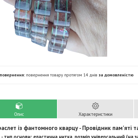
повернення товару протягом 14 днів
за домовленістю
Опис
Характеристики
аслет із фантомного кварцу - Провідник пам'яті т
 - тип основи: еластична нитка, розмір універсальний (на за