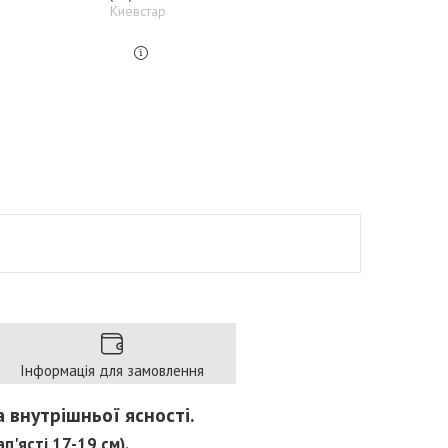
Киевстар
Інформація для замовлення
а внутрішньої ясності.
п'ясті 17-19 см).