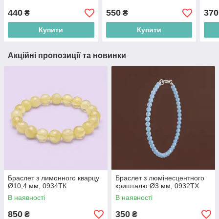
440
550
370
₴
₴
Купити
Купити
Акційні пропозиції та новинки
Браслет з лимонного кварцу
Браслет з люмінесцентного
Ø10,4 мм, 0934ТК
кришталю Ø3 мм, 0932ТХ
В наявності
В наявності
850
350
₴
₴