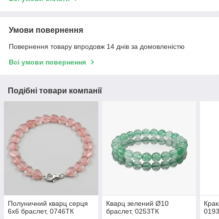
Умови повернення
Повернення товару впродовж 14 днів за домовленістю
Всі умови повернення
Подібні товари компанії
Полуничний кварц серця
Кварц зелений Ø10
Крак
6х6 браслет, 0746ТК
браслет, 0253ТК
019