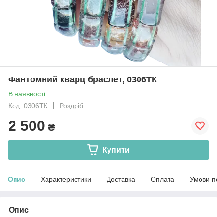
Фантомний кварц браслет, 0306ТК
В наявності
Код: 0306ТК
Роздріб
2 500
₴
Купити
Опис
Характеристики
Доставка
Оплата
Умови п
Опис