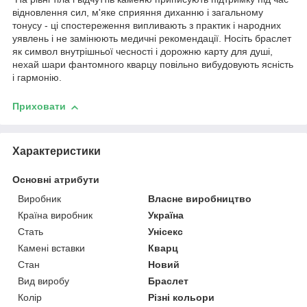
відновлення сил, м'яке сприяння диханню і загальному
тонусу - ці спостереження випливають з практик і народних
уявлень і не замінюють медичні рекомендації. Носіть браслет
як символ внутрішньої чесності і дорожню карту для душі,
нехай шари фантомного кварцу повільно вибудовують ясність
і гармонію.
Приховати
Характеристики
Основні атрибути
Виробник
Власне виробництво
Країна виробник
Україна
Стать
Унісекс
Камені вставки
Кварц
Стан
Новий
Вид виробу
Браслет
Колір
Різні кольори