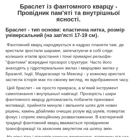
Браслет із фантомного кварцу -
Провідник пам'яті та внутрішньої
ясності.
Браслет - тип основи: еластична нитка, розмір
універсальний (на зап'ясті 17-19 см).
Фантомний кварц народжується в надрах планети там, де
кристали зростали шарами, запечатуючи в собі сліди
колишніх етапів зростання і тонкі примарні рельєфи-
"фантоми" всередині прозорої структури. Часто його
знаходять у гідротермальних жилах і кварцових жилах у
Бразилії, Індії, Мадагаскарі та Мексиці - у кожному кристалі
застигла історія має по-своєму вигляд, як відображення часу.
Цей браслет - не просто прикраса, а м'який інструмент
самопізнання і внутрішньої навігації. Прозорість і шари
фантомного кварцу допомагають побачити приховані
мотивації, прийняти минуле і звільнити шлях для нових
рішень; камінь дбайливо очищає розум від шумів, повертає
фокус і сприяє емоційному розвантаженню. В езотеричній
традиції фантомний кварц вважається провідником
трансформації та захисним амулетом на шляху змін.
На рівні тіла і відчуттів каменю приписують підтримку під час