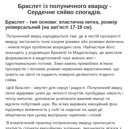
Браслет із полуничного кварцу -
Сердечне сяйво спогадів.
Браслет - тип основи: еластична нитка, розмір
універсальний (на зап'ясті 17-19 см).
Полуничний кварц народжується там, де в чистій прозорості
кварцу застигають тонкі іскорки іржавих або рожевих включень
- немов ягідні проблиски всередині скла. Найчастіше його
знаходять у родовищах Бразилії та Мадагаскару, де кристали
формувалися в медитативній тиші земних жил і
гідротермальних потоків. Зовні камінь приваблює м'якою
прозорістю і теплими рожево-червоними вкрапленнями, що
грають на світлі та надають поверхні делікатного ягідного
сяйва.
Цей браслет - амулет для серця і радості. Полуничний кварц
легко відкриває шлях до легкості почуттів, пробуджує ніжність і
теплу емпатію, допомагає розпізнати важливі емоції та
відсіяти побутовий шум. Він м'яко вирівнює емоційний фон,
підтримує впевненість у собі та надихає на щирі дії,
зберігаючи при цьому внутрішню гармонію і спокій.
В енергетичній практиці полуничному кварцу приписують
здатність сприяти емоційному зціленню, зміцнювати зв'язок з