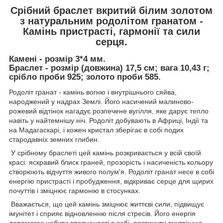
Срібний браслет вкритий білим золотом
з натуральним родолітом гранатом -
Камінь пристрасті, гармонії та сили
серця.
Камені - розмір 3*4 мм.
Браслет - розмір (довжина) 17,5 см; вага 10,43 г;
срібло проби 925; золото проби 585.
Родоліт гранат - камінь вогню і внутрішнього сяйва,
народжений у надрах Землі. Його насичений малиново-
рожевий відтінок нагадує розпечене вугілля, яке дарує тепло
навіть у найтемнішу ніч. Родоліт добувають в Африці, Індії та
на Мадагаскарі, і кожен кристал зберігає в собі подих
стародавніх земних глибин.
У срібному браслеті цей камінь розкривається у всій своїй
красі: яскравий блиск граней, прозорість і насиченість кольору
створюють відчуття живого полум'я. Родоліт гранат несе в собі
енергію пристрасті і пробудження, відкриває серце для щирих
почуттів і зміцнює гармонію в стосунках.
Вважається, що цей камінь зміцнює життєві сили, підвищує
імунітет і сприяє відновленню після стресів. Його енергія