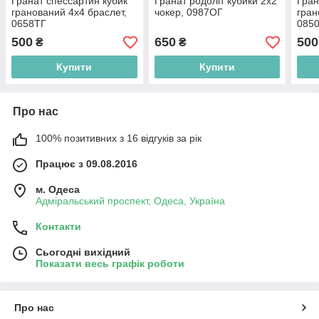
Гранат спессартин кубик
Гранат родоліт кубики 2х2
Гран
гранований 4х4 браслет,
чокер, 0987ОГ
гран
0658ТГ
085
500
650
500
₴
₴
Купити
Купити
Про нас
100% позитивних з 16 відгуків за рік
Працює з 09.08.2016
м. Одеса
Адміральський проспект, Одеса, Україна
Контакти
Сьогодні вихідний
Показати весь графік роботи
Про нас