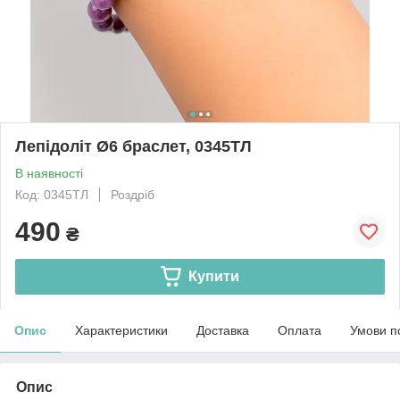
Лепідоліт Ø6 браслет, 0345ТЛ
В наявності
Код: 0345ТЛ
Роздріб
490
₴
Купити
Опис
Характеристики
Доставка
Оплата
Умови п
Опис