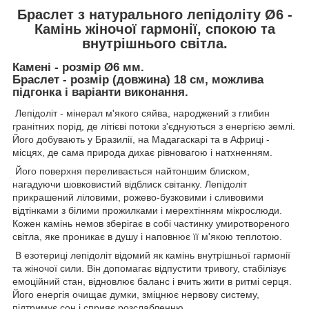
Браслет з натурального лепідоліту Ø6 -
Камінь жіночої гармонії, спокою та
внутрішнього світла.
Камені - розмір Ø6 мм.
Браслет - розмір (довжина) 18 см, можлива
підгонка і варіанти виконання.
Лепідоліт - мінерал м'якого сяйва, народжений з глибин
гранітних порід, де літієві потоки з'єднуються з енергією землі.
Його добувають у Бразилії, на Мадагаскарі та в Африці -
місцях, де сама природа дихає рівновагою і натхненням.
Його поверхня переливається найтоншим блиском,
нагадуючи шовковистий відблиск світанку. Лепідоліт
прикрашений ліловими, рожево-бузковими і сливовими
відтінками з білими прожилками і мерехтінням мікрослюди.
Кожен камінь немов зберігає в собі частинку умиротвореного
світла, яке проникає в душу і наповнює її м'якою теплотою.
В езотериці лепідоліт відомий як камінь внутрішньої гармонії
та жіночої сили. Він допомагає відпустити тривогу, стабілізує
емоційний стан, відновлює баланс і вчить жити в ритмі серця.
Його енергія очищає думки, зміцнює нервову систему,
підтримує сон і сприяє розслабленню.