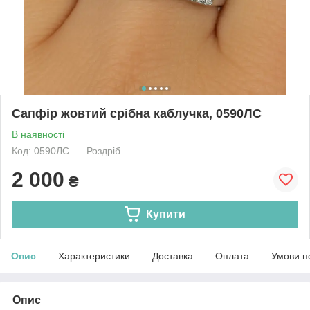
Сапфір жовтий срібна каблучка, 0590ЛС
В наявності
Код: 0590ЛС
Роздріб
2 000
₴
Купити
Опис
Характеристики
Доставка
Оплата
Умови п
Опис