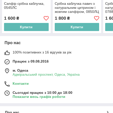
Сапфір срібна каблучка,
Срібна каблучка павич з
Сріб
0545ЛС
натуральним цитрином і
нату
жовтим сапфіром, 0850ЛЦ
078
1 600
1 800
1 6
₴
₴
Купити
Купити
Про нас
100% позитивних з 16 відгуків за рік
Працює з 09.08.2016
м. Одеса
Адміральський проспект, Одеса, Україна
Контакти
Сьогодні працює з 10:00 до 18:00
Показати весь графік роботи
Про нас