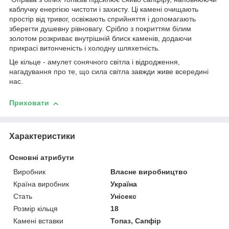
каблучку енергією чистоти і захисту. Ці камені очищають
простір від тривог, освіжають сприйняття і допомагають
зберегти душевну рівновагу. Срібло з покриттям білим
золотом розкриває внутрішній блиск каменів, додаючи
прикрасі витонченість і холодну шляхетність.
Це кільце - амулет сонячного світла і відродження,
нагадування про те, що сила світла завжди живе всередині
нас.
Приховати
Характеристики
Основні атрибути
Виробник
Власне виробництво
Країна виробник
Україна
Стать
Унісекс
Розмір кільця
18
Камені вставки
Топаз, Сапфір