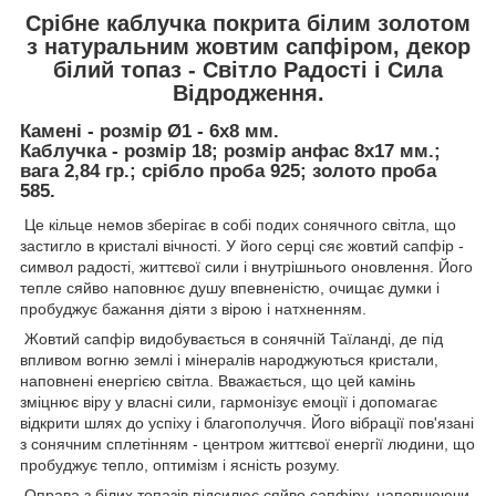
Срібне каблучка покрита білим золотом
з натуральним жовтим сапфіром, декор
білий топаз - Світло Радості і Сила
Відродження.
Камені - розмір Ø1 - 6х8 мм.
Каблучка - розмір 18; розмір анфас 8х17 мм.;
вага 2,84 гр.; срібло проба 925; золото проба
585.
Це кільце немов зберігає в собі подих сонячного світла, що
застигло в кристалі вічності. У його серці сяє жовтий сапфір -
символ радості, життєвої сили і внутрішнього оновлення. Його
тепле сяйво наповнює душу впевненістю, очищає думки і
пробуджує бажання діяти з вірою і натхненням.
Жовтий сапфір видобувається в сонячній Таїланді, де під
впливом вогню землі і мінералів народжуються кристали,
наповнені енергією світла. Вважається, що цей камінь
зміцнює віру у власні сили, гармонізує емоції і допомагає
відкрити шлях до успіху і благополуччя. Його вібрації пов'язані
з сонячним сплетінням - центром життєвої енергії людини, що
пробуджує тепло, оптимізм і ясність розуму.
Оправа з білих топазів підсилює сяйво сапфіру, наповнюючи