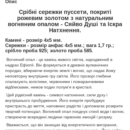
Опис
Срібні сережки пуссети, покриті
рожевим золотом з натуральним
вогняним опалом - Сяйво Душі та Іскра
Натхнення.
Камені - розмір 4х5 мм.
Сережки - розмір анфас 4х5 мм.; вага 1,7 гр.;
срібло проба 925; золото проба 585.
Вогняний опал - це камінь живого світла, народжений в
надрах Ефіопії. Він формується в древніх вулканічних
породах, вбираючи енергію землі і вогню, що надає йому
неповторну внутрішню гру світла. Його прозорі глибини
спалахують золотими, червоними і помаранчевими
відблисками, немов подих полум'я в кристалі.
Цей рідкісний камінь - символ натхнення, сили духу і
внутрішнього пробудження. Його енергія пробуджує
пристрасть до життя, наповнює радістю і допомагає розкрити
творчий потенціал. Вогняний опал поєднує стихії води і вогню,
створюючи всередині людини гармонію емоцій і розуму.
Вважається, що він захищає від енергетичного вигорання,