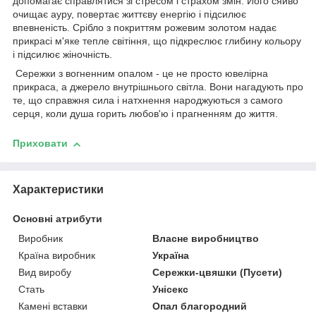
допомагає справлятися зі стресом і страхом змін. Його сяйво
очищає ауру, повертає життєву енергію і підсилює
впевненість. Срібло з покриттям рожевим золотом надає
прикрасі м'яке тепле світіння, що підкреслює глибину кольору
і підсилює жіночність.
Сережки з вогненним опалом - це не просто ювелірна
прикраса, а джерело внутрішнього світла. Вони нагадують про
те, що справжня сила і натхнення народжуються з самого
серця, коли душа горить любов'ю і прагненням до життя.
Приховати
Характеристики
Основні атрибути
Виробник
Власне виробництво
Країна виробник
Україна
Вид виробу
Сережки-цвяшки (Пусети)
Стать
Унісекс
Камені вставки
Опал благородний