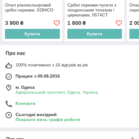
Опал різнокольоровий
Срібні сережки-пусети з
Опал
срібні сережки, 0284СО
лондонським топазом і
сере
цирконами, 0574СТ
3 900
1 800
2 0
₴
₴
Купити
Купити
Про нас
100% позитивних з 16 відгуків за рік
Працює з 09.08.2016
м. Одеса
Адміральський проспект, Одеса, Україна
Контакти
Сьогодні вихідний
Показати весь графік роботи
Про нас