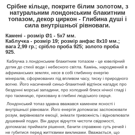
Срібне кільце, покрите білим золотом, з
натуральним лондонським блакитним
топазом, декор циркон - Глибина душі і
сила внутрішньої рівноваги.
Камені - розмір Ø1 - 5х7 мм.
Каблучка - розмір 19; розмір анфас 8х10 мм.;
вага 2,99 гр.; срібло проба 925; золото проба
925.
Каблучка з лондонським блакитним топазом - це ювелірний
дотик до стихії води і небесного світла. Камінь, народжений в
африканських землях, несе в собі глибинну енергію
мінералів, сформованих під впливом часу, тиску і природного
вогню. Його насичений синьо-блакитний відтінок нагадує про
бездонні морські западини, про холодний блиск нічної гладі і
про таємницю, приховану в глибині людського серця.
Лондонський топаз здавна вважався каменем ясності і
внутрішньої рівноваги. Його енергія допомагає заспокоювати
розум, вирівнювати емоції, знімати тривожність і відновлювати
душевний подих. Він дарує відчуття чистоти свідомості,
допомагає приймати рішення, бачити справжню суть речей і
не губитися перед життєвими викликами. Вважається, що