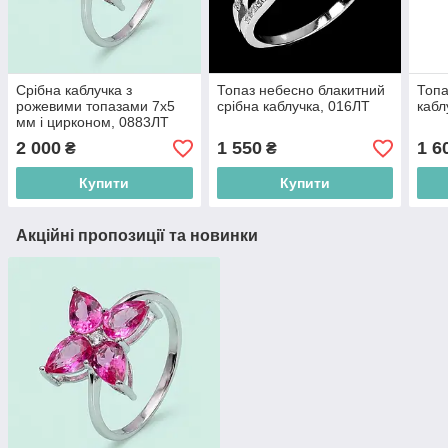
Срібна каблучка з
Топаз небесно блакитний
Топа
рожевими топазами 7х5
срібна каблучка, 016ЛТ
кабл
мм і цирконом, 0883ЛТ
2 000
1 550
1 6
₴
₴
Купити
Купити
Акційні пропозиції та новинки