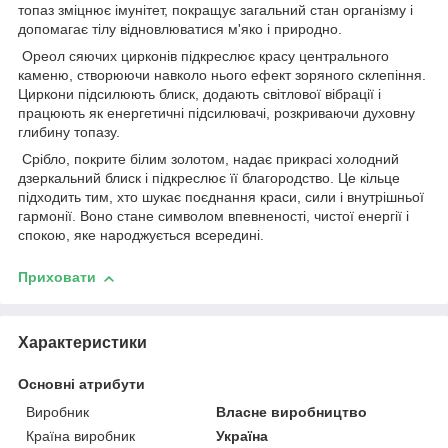
топаз зміцнює імунітет, покращує загальний стан організму і
допомагає тілу відновлюватися м'яко і природно.
Ореол сяючих цирконів підкреслює красу центрального
каменю, створюючи навколо нього ефект зоряного склепіння.
Циркони підсилюють блиск, додають світлової вібрації і
працюють як енергетичні підсилювачі, розкриваючи духовну
глибину топазу.
Срібло, покрите білим золотом, надає прикрасі холодний
дзеркальний блиск і підкреслює її благородство. Це кільце
підходить тим, хто шукає поєднання краси, сили і внутрішньої
гармонії. Воно стане символом впевненості, чистої енергії і
спокою, яке народжується всередині.
Приховати
Характеристики
Основні атрибути
Виробник
Власне виробництво
Країна виробник
Україна