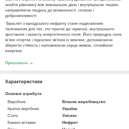
знайти рівновагу між зовнішньою дією і внутрішньою тишею,
направляючи людину до впевненості, спокою і
доброзичливості.
Браслет з канадського нефриту стане надихаючим
талісманом для тих, хто прагне до гармонії, внутрішнього
зростання і захисту енергетичного поля. Його природна сила
м'яко огортає і підсилює зв'язок із землею, допомагаючи
зберегти стійкість і наповнюючи серце живою, спокійною
енергією.
Приховати
Характеристики
Основні атрибути
Виробник
Власне виробництво
Країна виробник
Україна
Стать
Унісекс
Камені вставки
Нефрит