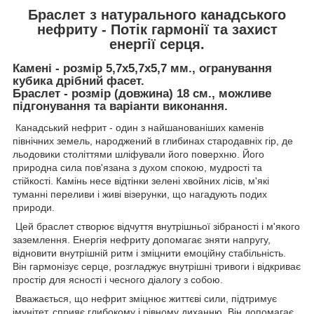
Браслет з натурального канадського
нефриту - Потік гармонії та захист
енергії серця.
Камені - розмір 5,7х5,7х5,7 мм., огранування
кубика дрібний фасет.
Браслет - розмір (довжина) 18 см., можливе
підгонування та варіанти виконання.
Канадський нефрит - один з найшанованіших каменів
північних земель, народжений в глибинах стародавніх гір, де
льодовики століттями шліфували його поверхню. Його
природна сила пов'язана з духом спокою, мудрості та
стійкості. Камінь несе відтінки зелені хвойних лісів, м'які
туманні переливи і живі візерунки, що нагадують подих
природи.
Цей браслет створює відчуття внутрішньої зібраності і м'якого
заземлення. Енергія нефриту допомагає зняти напругу,
відновити внутрішній ритм і зміцнити емоційну стабільність.
Він гармонізує серце, розгладжує внутрішні тривоги і відкриває
простір для ясності і чесного діалогу з собою.
Вважається, що нефрит зміцнює життєві сили, підтримує
імунітет, сприяє глибокому і рівному диханню. Він допомагає