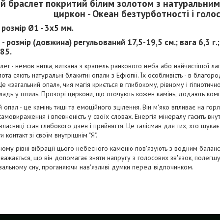
й браслет покритий білим золотом з натуральни
циркон - Океан безтурботності і голос
 розмір Ø1 - 3х5 мм.
 - розмір (довжина) регульований 17,5-19,5 см.; вага 6,3 г.
85.
ет - немов нитка, виткана з крапель ранкового неба або найчистішої ла
ота сяють натуральні блакитні опали з Ефіопії. Їх особливість - в благоро
Це «загальний опал», чия магія криється в глибокому, рівному і гіпнотич
ладь у штиль. Прозорі циркони, що оточують кожен камінь, додають компо
 опал - це камінь тиші та емоційного зцілення. Він м'яко впливає на го
амовираження і впевненість у своїх словах. Енергія мінералу гасить внутр
ласниці стан глибокого дзен і прийняття. Це талісман для тих, хто шукає
 контакт зі своїм внутрішнім "Я".
ому рівні вібрації цього небесного каменю пов'язують з водним баланс
Вважається, що він допомагає зняти напругу з голосових зв'язок, полегш
альному сну, проганяючи нав'язливі думки перед відпочинком.