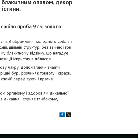
м блакитним опалом, декор
 істини.
; срібло проба 925; золото
гуни. В обрамленні холодного срібла і
дній, щільній структурі без звичної гри
ному блакитному відтінку, що нагадує
зиції іскристих відблисків.
рлову чакру, допомагаючи знайти
ішні бурі, розчиняє тривогу і страхи,
 спокій серед суєти і прагне
ом організму і здоров'ям дихальної
ує дихання і сприяє глибокому,