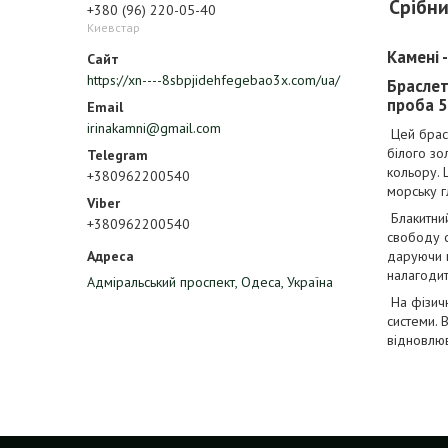
Срібни
+380 (96) 220-05-40
Киевстар
Камені -
https://xn----8sbpjidehfegebao3x.com/ua/
Браслет
проба 5
irinakamni@gmail.com
Цей брасл
білого зол
кольору. 
+380962200540
морську г
Блакитний
+380962200540
свободу с
даруючи в
налагодити
Адміральський проспект, Одеса, Україна
На фізичн
системи. 
відновлюв