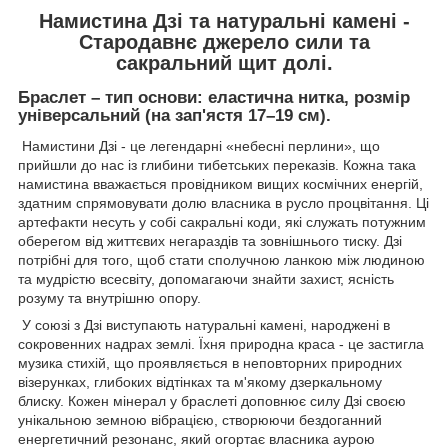
Намистина Дзі та натуральні камені -
Стародавнє джерело сили та
сакральний щит долі.
Браслет – тип основи: еластична нитка, розмір
універсальний (на зап'ястя 17–19 см).
Намистини Дзі - це легендарні «небесні перлини», що
прийшли до нас із глибини тибетських переказів. Кожна така
намистина вважається провідником вищих космічних енергій,
здатним спрямовувати долю власника в русло процвітання. Ці
артефакти несуть у собі сакральні коди, які служать потужним
оберегом від життєвих негараздів та зовнішнього тиску. Дзі
потрібні для того, щоб стати сполучною ланкою між людиною
та мудрістю всесвіту, допомагаючи знайти захист, ясність
розуму та внутрішню опору.
У союзі з Дзі виступають натуральні камені, народжені в
сокровенних надрах землі. Їхня природна краса - це застигла
музика стихій, що проявляється в неповторних природних
візерунках, глибоких відтінках та м'якому дзеркальному
блиску. Кожен мінерал у браслеті доповнює силу Дзі своєю
унікальною земною вібрацією, створюючи бездоганний
енергетичний резонанс, який огортає власника аурою