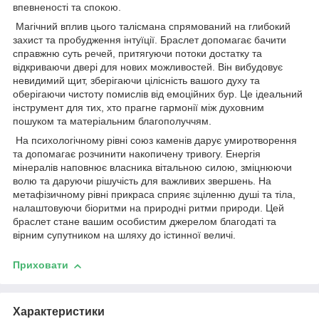
впевненості та спокою.
Магічний вплив цього талісмана спрямований на глибокий
захист та пробудження інтуїції. Браслет допомагає бачити
справжню суть речей, притягуючи потоки достатку та
відкриваючи двері для нових можливостей. Він вибудовує
невидимий щит, зберігаючи цілісність вашого духу та
оберігаючи чистоту помислів від емоційних бур. Це ідеальний
інструмент для тих, хто прагне гармонії між духовним
пошуком та матеріальним благополуччям.
На психологічному рівні союз каменів дарує умиротворення
та допомагає розчинити накопичену тривогу. Енергія
мінералів наповнює власника вітальною силою, зміцнюючи
волю та даруючи рішучість для важливих звершень. На
метафізичному рівні прикраса сприяє зціленню душі та тіла,
налаштовуючи біоритми на природні ритми природи. Цей
браслет стане вашим особистим джерелом благодаті та
вірним супутником на шляху до істинної величі.
Приховати
Характеристики