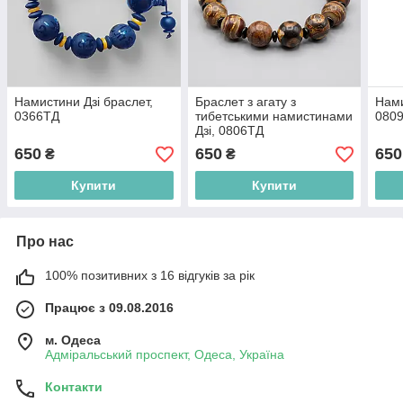
Намистини Дзі браслет,
Браслет з агату з
Нами
0366ТД
тибетськими намистинами
080
Дзі, 0806ТД
650
650
650
₴
₴
Купити
Купити
Про нас
100% позитивних з 16 відгуків за рік
Працює з 09.08.2016
м. Одеса
Адміральський проспект, Одеса, Україна
Контакти