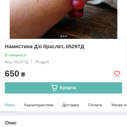
Намистина Дзі браслет, 0529ТД
В наявності
Код: 0529ТД
Роздріб
650
₴
Купити
Опис
Характеристики
Доставка
Оплата
Умови п
Опис