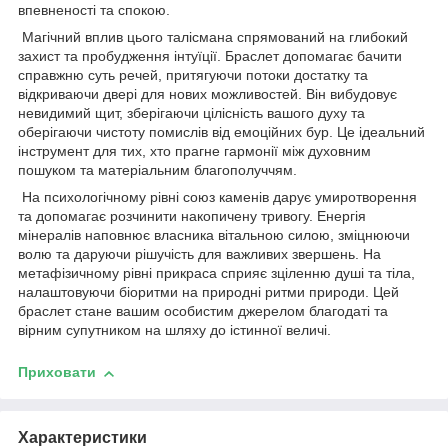
впевненості та спокою.
Магічний вплив цього талісмана спрямований на глибокий
захист та пробудження інтуїції. Браслет допомагає бачити
справжню суть речей, притягуючи потоки достатку та
відкриваючи двері для нових можливостей. Він вибудовує
невидимий щит, зберігаючи цілісність вашого духу та
оберігаючи чистоту помислів від емоційних бур. Це ідеальний
інструмент для тих, хто прагне гармонії між духовним
пошуком та матеріальним благополуччям.
На психологічному рівні союз каменів дарує умиротворення
та допомагає розчинити накопичену тривогу. Енергія
мінералів наповнює власника вітальною силою, зміцнюючи
волю та даруючи рішучість для важливих звершень. На
метафізичному рівні прикраса сприяє зціленню душі та тіла,
налаштовуючи біоритми на природні ритми природи. Цей
браслет стане вашим особистим джерелом благодаті та
вірним супутником на шляху до істинної величі.
Приховати
Характеристики