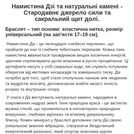
Намистина Дзі та натуральні камені -
Стародавнє джерело сили та
сакральний щит долі.
Браслет – тип основи: еластична нитка, розмір
універсальний (на зап'ястя 17–19 см).
Намистини Дзі - це легендарні «небесні перлини», що
прийшли до нас із глибини тибетських переказів. Кожна така
намистина вважається провідником вищих космічних енергій,
здатним спрямовувати долю власника в русло процвітання. Ці
артефакти несуть у собі сакральні коди, які служать потужним
оберегом від життєвих негараздів та зовнішнього тиску. Дзі
потрібні для того, щоб стати сполучною ланкою між людиною
та мудрістю всесвіту, допомагаючи знайти захист, ясність
розуму та внутрішню опору.
У союзі з Дзі виступають натуральні камені, народжені в
сокровенних надрах землі. Їхня природна краса - це застигла
музика стихій, що проявляється в неповторних природних
візерунках, глибоких відтінках та м'якому дзеркальному
блиску. Кожен мінерал у браслеті доповнює силу Дзі своєю
унікальною земною вібрацією, створюючи бездоганний
енергетичний резонанс, який огортає власника аурою