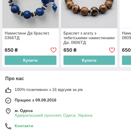
Намистини Дзі браслет,
Браслет з агату з
Нами
0366ТД
тибетськими намистинами
080
Дзі, 0806ТД
650
650
650
₴
₴
Купити
Купити
Про нас
100% позитивних з 16 відгуків за рік
Працює з 09.08.2016
м. Одеса
Адміральський проспект, Одеса, Україна
Контакти