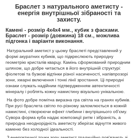
Браслет з натурального аметисту -
енергія внутрішньої зібраності та
захисту.
Камені - розмір 4х4х4 мм., кубик з фасками.
Браслет - розмір (довжина) 18 см., можлива
підгонка і варіанти виконання.
Натуральний аметист у цьому браслеті представлений у
формі акуратних кубиків, що підкреслюють природну
геометрію кристалів кварцу. Камінь сформований природним
шляхом, що добре читається в його внутрішній структурі:
фіолетові та бузкові відтінки різної насиченості, напівпрозорі
зони, хмарні включення і тонкі лінії зростання. Ці природні
ознаки служать надійним підтвердженням автентичності
мінералу і роблять кожну намистину візуально унікальною.
На фото добре помітна виразна гра світла на гранях кубиків.
При русі браслета світло по-різному заломлюється в кожній
намистині, створюючи ефект глибини і внутрішнього об'єму.
Сувора форма куба надає композиції ритм і зібраність, а
природна неоднорідність аметисту зберігає відчуття живого
каменю без холодної ідеальності.
З енергетичної точки зору аметист традиційно пов'язують зі