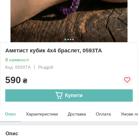
Аметист кубик 4х4 браслет, 0593ТА
В наявності
Код: 0593ТА
Роздріб
590
₴
Купити
Опис
Характеристики
Доставка
Оплата
Умови п
Опис