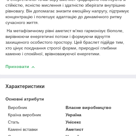
стійкістю, ясністю мислення і здатністю зберігати внутрішню
рівновагу. Він допомагає знизити емоційну напругу, підтримує
концентрацію і полегшує адаптацію до динамічного ритму
сучасного життя.
На метафізичному рівні аметист м'яко гармонізує біополе,
вирівнюючи енергетичні потоки і формуючи відчуття
захищеного особистого простору. Цей браслет підійде тим,
хто цінує поєднання строгої форми, природної глибини
каменю і спокійної, врівноважуючої енергетики.
Приховати
Характеристики
Основні атрибути
Виробник
Власне виробництво
Країна виробник
Україна
Стать
Унісекс
Камені вставки
Аметист