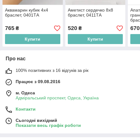
Аквамарин кубик 4х4
Аметист сердечко 8х8
Апат
браслет, 0401ТА
браслет, 0411ТА
гран
брас
765
520
670
₴
₴
Купити
Купити
Про нас
100% позитивних з 16 відгуків за рік
Працює з 09.08.2016
м. Одеса
Адміральський проспект, Одеса, Україна
Контакти
Сьогодні вихідний
Показати весь графік роботи