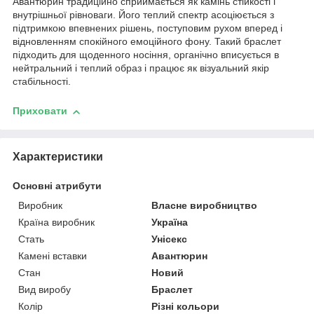
Авантюрин традиційно сприймається як камінь стійкості і
внутрішньої рівноваги. Його теплий спектр асоціюється з
підтримкою впевнених рішень, поступовим рухом вперед і
відновленням спокійного емоційного фону. Такий браслет
підходить для щоденного носіння, органічно вписується в
нейтральний і теплий образ і працює як візуальний якір
стабільності.
Приховати
Характеристики
Основні атрибути
Виробник
Власне виробництво
Країна виробник
Україна
Стать
Унісекс
Камені вставки
Авантюрин
Стан
Новий
Вид виробу
Браслет
Колір
Різні кольори