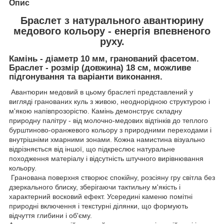
Опис
Браслет з натурального авантюрину
медового кольору - енергія впевненого
руху.
Камінь - діаметр 10 мм, гранований фасетом.
Браслет - розмір (довжина) 18 см, можливе
підгонування та варіанти виконання.
Авантюрин медовий в цьому браслеті представлений у
вигляді гранованих куль з живою, неоднорідною структурою і
м'якою напівпрозорістю. Камінь демонструє складну
природну палітру - від молочно-медових відтінків до теплого
бурштиново-оранжевого кольору з природними переходами і
внутрішніми хмарними зонами. Кожна намистина візуально
відрізняється від іншої, що підкреслює натуральне
походження матеріалу і відсутність штучного вирівнювання
кольору.
Гранована поверхня створює спокійну, розсіяну гру світла без
дзеркального блиску, зберігаючи тактильну м'якість і
характерний восковий ефект. Усередині каменю помітні
природні включення і текстурні ділянки, що формують
відчуття глибини і об'єму.