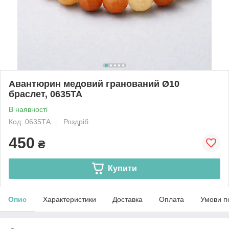
Авантюрин медовий гранований Ø10
браслет, 0635ТА
В наявності
Код: 0635ТА
Роздріб
450
₴
Купити
Опис
Характеристики
Доставка
Оплата
Умови п