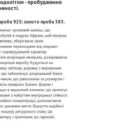
родолітом - пробудження
неності.
о проба 925; золото проба 585.
значає «рожевий камінь», що
идобутий в надрах Африки, цей мінерал
 впливу, зберігаючи свою
 тонкими переходами від яскраво-
і індивідуальний характер
вати всередині мінералу, розкриваючи
концепція виробу будується на
рвну світлову доріжку з вираженим
, що забезпечує дзеркальний блиск
 чином, що рівнозначні за розміром і
ість прикраси. Баланс форми і
ільце в акцентний елемент, що притягує
зане з набуттям внутрішньої стійкості
покійної концентрації, допомагаючи
ої динаміки життя. Відчуття надійної
і пошуку ресурсного стану. Ця
актеру і прагнення до гармонії,