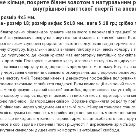
не кільце, покрите білим золотом з натуральним 
внутрішньої життєвої енергії та впев
- розмір 4х5 мм.
а - розмір 18; розмір анфас 5х18 мм.; вага 3,18 гр.; срібл
 благородним різновидом граната, назва якого в перекладі з грецької о
є його унікальну палітру на стику соковитої малини та стиглої вишні. В
ться високим ступенем природної чистоти і відсутністю слідів термічного
ну структуру. Візуальний аналіз виявляє глибоку насиченість кольору з
до пурпурного, де кожен кристал має неповторну внутрішню гру світла 
я променів. Прозорість високого класу дозволяє світлу вільно циркулю
і відтінки і природну неоднорідність природного матеріалу. Візуальна 
у чергуванні елементів овального огранування, що створюють безпере
на чистоту ліній. Поверхня каменів демонструє професійне полірування
приємне тактильне сприйняття гладкості. Ритм композиції вивірений таким
камені формують єдиний щільний ансамбль, підкреслюючи статус і зібран
о кольору створює відчуття цілісності і високої якості, перетворюючи к
оєю глибиною і благородним сяйвом. Образне сприйняття родоліту пов'я
ої рівноваги через усвідомлення власної сили. Мінерал транслює стан с
 ясність думки і впевненість у прийнятих рішеннях навіть у моменти висок
епла, що виходить від каменю, сприяє гармонізації особистого простору 
несе в собі заряд натхнення і тихої рішучості, підкреслюючи зрілість хар
ідчутним символом душевного комфорту і внутрішньої свободи.