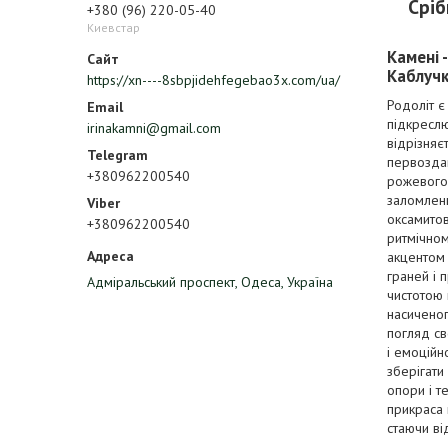
Сріб
+380 (96) 220-05-40
Киевстар
Камені 
Каблучк
https://xn----8sbpjidehfegebao3x.com/ua/
Родоліт є
підкреслю
irinakamni@gmail.com
відрізняє
первоздан
+380962200540
рожевого 
заломленн
оксамитов
+380962200540
ритмічном
акцентом 
граней і 
Адміральський проспект, Одеса, Україна
чистотою 
насиченог
погляд св
і емоційн
зберігати
опори і т
прикраса 
стаючи в